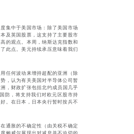
过度集中于美国市场：
除了美国市场
日本及英国股票，这支持了主要股市
新高的观点。本周，纳斯达克指数和
明了此点。美元持续承压意味着我们
利用任何波动来增持超配的亚洲（除
涨势
，认为有关美国对半导体公司暂
欧洲
，
财政扩张
包括北约成员国几乎
于国防，将支持我们对欧元区股市持
偏好。在日本，日本央行暂时按兵不
。
在通胀的不确定性（由关税不确定
主席鲍威尔展现出对减息并不迫切的