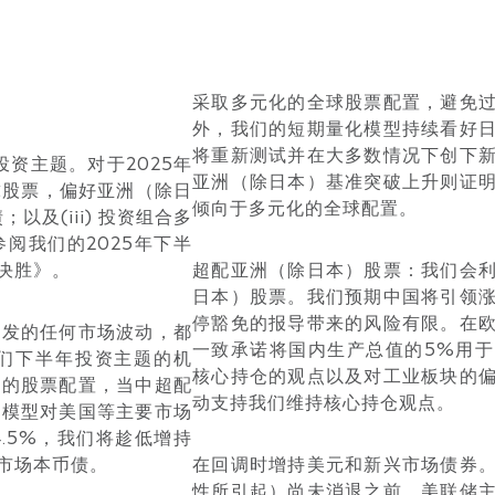
采取多元化的全球股票配置，避免
外，我们的短期量化模型持续看好
将重新测试并在大多数情况下创下
投资主题。
对于2025年
亚洲（除日本）基准突破上升则证
球股票，偏好亚洲（除日
倾向于多元化的全球配置。
以及(iii) 投资组合多
阅我们的2025年下半
决胜》。
超配亚洲（除日本）股票：
我们会
日本）股票。我们预期
中国将引领
停豁免的报导带来的风险有限。在
引发的任何市场波动，都
一致承诺将国内生产总值的5%用
们下半年投资主题的机
核心持仓的观点以及对
工业板块
的
化的股票配置，当中超配
动支持我们维持核心持仓观点。
化模型对美国等主要市场
.5%，我们将趁低增持
市场本币债。
在回调时增持美元和新兴市场债券
性所引起）尚未消退之前，美联储