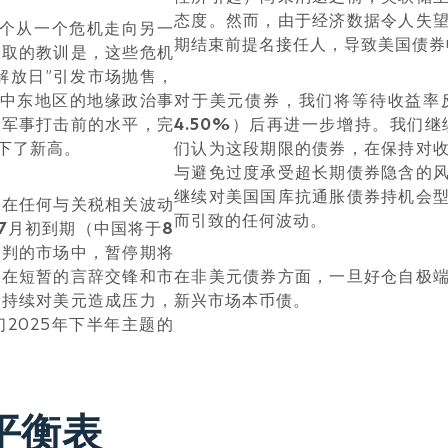
态度。然而，由于经济数据令人失
一个从一个危机走向另一
期结束前提名接任人，导致美国债券
汲取的教训是，这些危机
解放日”引发市场抛售，
近中东地区的地缘政治事
对于美元债券，我们将等待收益率
至军事打击前的水平，完
4.50%
）后再进一步增持。我们继
下了新高。
们认为这段期限的债券，在保持对
与避免过度承受超长期债券隐含的
继续对美国国库抗通胀债券持机会
是在任何与关税相关波动
而引致的任何波动。
7
月初到期（中国将于
8
谈判的市场中，暂停期将
会在短暂的言辞交锋和市
在非美元债券方面，一旦好仓自极
会持续对美元造成压力，
新兴市场本币债。
2025年下半年主题的
平衡表