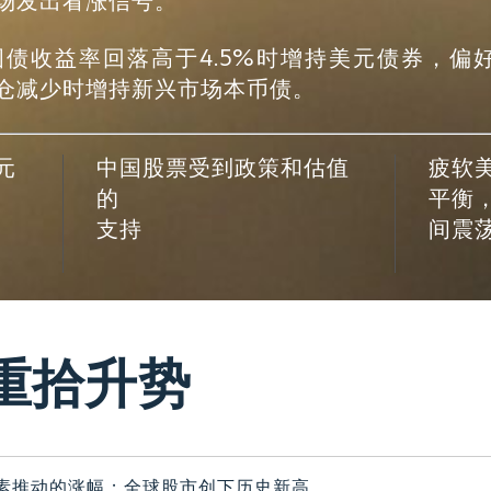
场发出看涨信号。
国债收益率回落高于4.5%时增持美元债券，偏好
仓减少时增持新兴市场本币债。
元
中国股票受到政策和估值
疲软
的
平衡
支持
间震
重拾升势
素推动的涨幅；全球股市创下历史新高