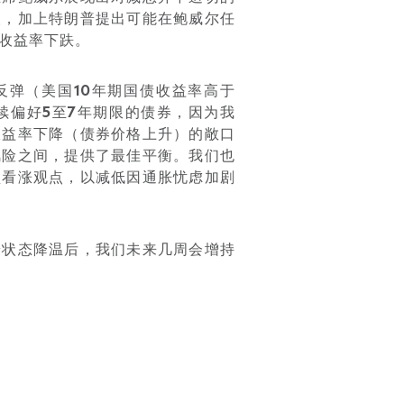
望，加上特朗普提出可能在鲍威尔任
收益率下趺。
反弹（
美国
10
年期国债收益率高于
续偏好
5
至
7
年期限
的债券，因为我
收益率下降（债券价格上升）的敞口
风险之间，提供了最佳平衡。我们也
型看涨观点，以减低因通胀忧虑加剧
端状态降温后，我们未来几周会增持