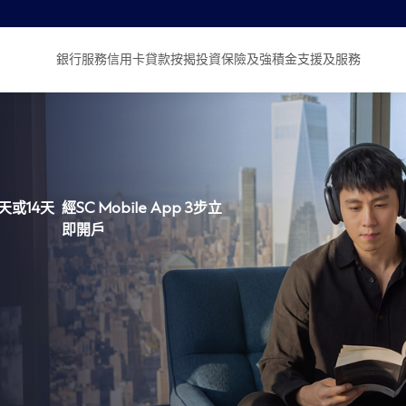
銀行服務
信用卡
貸款
按揭
投資
保險及強積金
支援及服務
天或14天
經SC Mobile App 3步立
即開戶