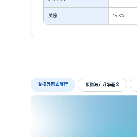
英磅
14.3%
兌換外幣去旅行
預備海外升學基金