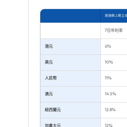
透過網上開立或
7日年利率
港元
6%
美元
10%
人民幣
11%
澳元
14.3%
紐西蘭元
12.8%
加拿大元
12%