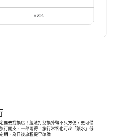
6.8%
行
定要去找換店！經渣打兌換外幣不只方便，更可借
旅行開支，一舉兩得！旅行常客也可趁「紙水」低
定期，為日後旅程提早準備