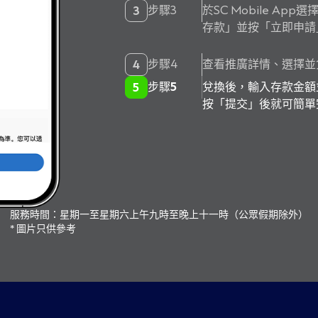
步驟3
於SC Mobile A
3
存款」並按「立即申請
步驟4
查看推廣詳情、選擇並
4
步驟5
兌換後，輸入存款金額
5
按「提交」後就可簡單
服務時間：星期一至星期六上午九時至晚上十一時（公眾假期除外）
* 圖片只供參考