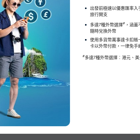
出發前極速以優惠匯率入手
旅行開支
#
多達7種外幣選擇
，涵蓋不
隨時兌換外幣
使用多貨幣萬事達卡扣賬
卡以外幣付款，一律免手
#
多達7種外幣選擇︰港元、