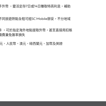
外幣 ，靈活定存7日或14日賺取特高利息，補助
同旅遊熱點全程可經SC Mobile辦妥，不分地域
卡 ，可於指定海外地點提取外幣，甚至直接用扣賬
續費兼免匯率損失
美元、人民幣、澳元、紐西蘭元、加幣及英鎊