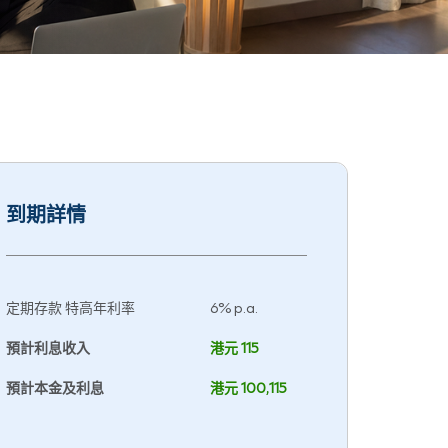
到期詳情
定期存款 特高年利率
6% p.a.
預計利息收入
港元
115
預計本金及利息
港元
100,115