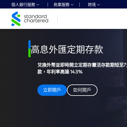
個人銀行服務
商業服務
跨境
Standard
Chartered
Logo,
Home
Page
Link
高息外匯定期存款
兌換外幣並即時開立定期存
靈活存款期短至7
款，年利率高達 14.3%
立即開戶
如何開戶