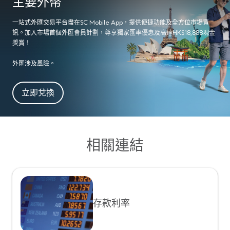
主要外幣
人民幣現時並非自由兌換的貨幣；同時透過香港銀行兌換
港元
港元10,000
一站式外匯交易平台盡在SC Mobile App，提供便捷功能及全方位市場資
人民幣須不時受本行所定或監管要求限制。實際的兌換安
訊。加入市場首個外匯會員計劃，尊享獨家匯率優惠及高達HK$18,888現金
排須依據當時的限制而定。
獎賞！
美元
美元2,000
外匯買賣風險聲明
外匯涉及風險。
外匯買賣涉及風險。將外幣兌換為其他貨幣（包括港
人民幣
人民幣10,000
幣），外匯之升跌波幅或會令客戶賺取利潤或招致嚴重虧
立即兌換
損。
澳元
澳元2,000
紐西蘭元
紐西蘭元2,000
相關連結
加元
加元2,000
英鎊
英鎊2,000
存款利率
歐羅
歐羅2,000