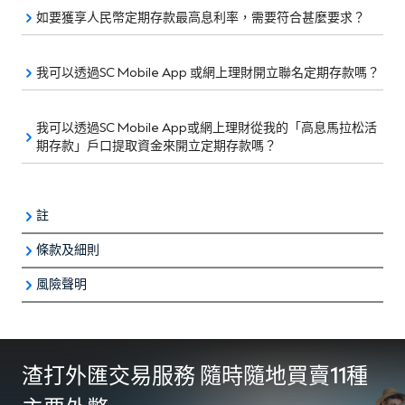
如要獲享人民幣定期存款最高息利率，需要符合甚麼要求？
我可以透過SC Mobile App 或網上理財開立聯名定期存款嗎？
我可以透過SC Mobile App或網上理財從我的「高息馬拉松活
期存款」戶口提取資金來開立定期存款嗎？
註
條款及細則
我們提供10種貨幣以供選擇 (港元、 美元、人民幣、澳
風險聲明
網上定期存款年利率優惠之條款及細則
元、紐西蘭元、加元、 英鎊、 歐羅、 瑞士法郎、 日圓)
人民幣存款風險披露聲明
您可選擇特定存款期由1個月至12個月不等
定期存款最低存款額為:
人民幣匯率，如同其他貨幣一樣，有機會受廣泛因素影響
渣打外匯交易服務 隨時隨地買賣11種
而導致波動。客戶於兌換人民幣至其他貨幣（包括港幣）
貨幣
最低金額
時，將可能受匯率波動而帶來利潤或損失；及