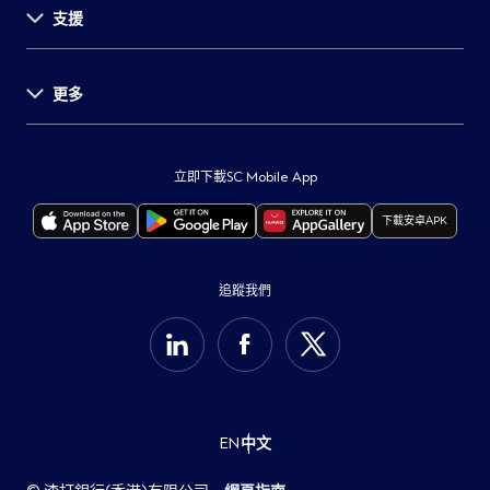
支援
投資者關係
新聞發佈
事業發展
更多
支援中心
環球研究
表格及文件
舉報
重要通知
服務收費
保障客戶
監管披露
立即下載SC Mobile App
自動櫃員機及分行
打擊詐騙
本行服務供應商所在地
下載安卓APK
聯絡我們
保安訊息
重要法律通知
最新通告
可持續發展計劃
Cookie政策
追蹤我們
集團網站
私隱通告
支援中心
收集個人資料聲明
開放銀行
EN
中文