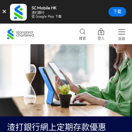
SC Mobile HK
×
下載
渣打銀行
從 Google Play 下載
Standard
Chartered
搜索
登入
目錄
Logo,
Home
Page
Link
渣打銀行網上定期存款優惠