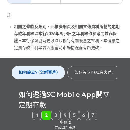
註
相關之條款及細則、此推廣網頁及相關宣傳資料所載的定期
存款年利率以本行2026年8月3日之年利率作參考而並非保
證。
本行保留隨時更改以及修訂有關優惠之權利，本優惠之
定期存款年利率會因應當時市場情況而有所更改。
如何設立? (全新客戶)
如何設立? (現有客戶)
如何透過SC Mobile App開立
定期存款
1
2
3
4
5
6
7
步驟 3
步驟 4
步驟 6
步驟 2
步驟 5
步驟 7
步驟 1
選擇「探索」、「存款」 、 「網上定期存款」 、 並按「立
下載SC Mobile App，選擇「立即開戶」
選擇貨幣和存款期並輸入本金金額
檢查及確認定期存款資料
查看我們提供的利率
完成開戶申請
選擇扣賬戶口