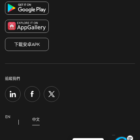
支援中心
舉報
監管披露
表格及文件
保障客戶
本行服務供應商所在地
服務收費
打擊詐騙
重要法律通知
自動櫃員機及分行
保安訊息
下載安卓APK
Cookie政策
聯絡我們
可持續發展計劃
私隱通告
最新通告
集團網站
收集個人資料聲明
追蹤我們
支援中心
開放銀行
EN
中文