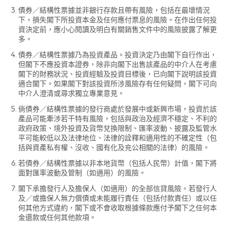
債券／結構性票據並非銀行存款且帶有風險，包括在最壞情況
下，損失閣下所投資本金及任何應付票息的風險。在作出任何投
資決定前，應小心閱讀及明白有關銷售文件中的風險披露了解更
多。
債券／結構性票據乃為投資產品。投資決定乃由閣下自行作出，
但閣下不應投資本證券，除非向閣下出售該產品的中介人在考慮
閣下的財務狀況、投資經驗及投資目標後，已向閣下說明該投資
適合閣下。如果閣下對該投資所涉風險存有任何疑問，閣下可向
中介人澄清或尋求獨立專業意見。
倘債券／結構性票據的發行商處於發展中或新興市場，投資於該
產品可能牽涉若干特有風險，包括與政治及經濟不穩定、不利的
政府政策、境外投資及貨幣兌換限制、匯率波動、披露及監管水
平可能較低以及法律地位、法律的詮釋和適用性的不確定性（包
括與資產私有權、沒收、國有化及充公相關的法律）的風險。
若債券／結構性票據以非本地貨幣（包括人民幣）計值，閣下將
面對匯率波動及管制（如適用）的風險。
閣下承擔發行人及擔保人（如適用）的全部信貸風險。若發行人
及／或擔保人無力償債或未能履行責任（包括付款責任）或以任
何其他方式違約，閣下或不會收取根據條款應付予閣下之任何本
金還款或任何其他款項。