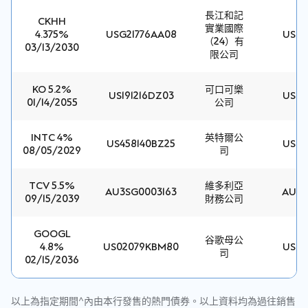
長江和記
CKHH
實業國際
4.375%
USG21776AA08
USD
（24）有
03/13/2030
限公司
KO 5.2%
可口可樂
US191216DZ03
USD
01/14/2055
公司
INTC 4%
英特爾公
US458140BZ25
USD
08/05/2029
司
TCV 5.5%
維多利亞
AU3SG0003163
AUD
09/15/2039
財務公司
GOOGL
谷歌母公
4.8%
US02079KBM80
USD
司
02/15/2036
以上為指定期間^內由本行發售的熱門債券。以上資料均為過往銷售