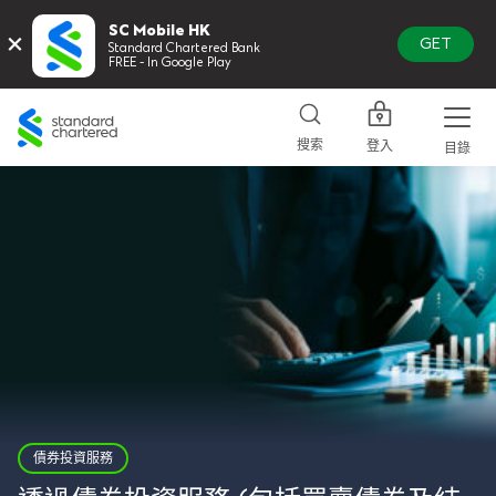
SC Mobile HK
×
GET
Standard Chartered Bank
FREE - In Google Play
Standard
Chartered
搜索
登入
目錄
債券投資服務