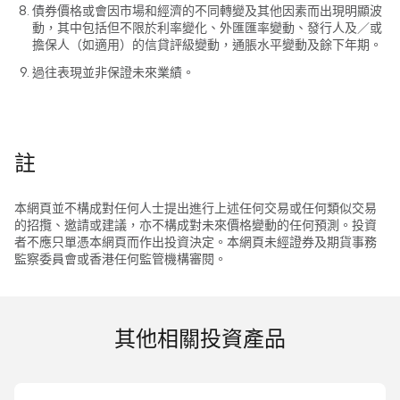
債券價格或會因市場和經濟的不同轉變及其他因素而出現明顯波
動，其中包括但不限於利率變化、外匯匯率變動、發行人及／或
擔保人（如適用）的信貸評級變動，通脹水平變動及餘下年期。
過往表現並非保證未來業績。
註
本網頁並不構成對任何人士提出進行上述任何交易或任何類似交易
的招攬、邀請或建議，亦不構成對未來價格變動的任何預測。投資
者不應只單憑本網頁而作出投資決定。本網頁未經證券及期貨事務
監察委員會或香港任何監管機構審閱。
其他相關投資產品