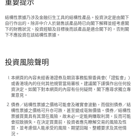
重要提示
結構性票據乃涉及金融衍生工具的結構性產品。投資決定是由閣下
自行作出的。除非中介人於銷售該產品時已向閣下解釋並經考慮閣
下的財務狀況、投資經驗及目標後而該產品是適合閣下的，否則閣
下不應投資在該結構性票據。
投資風險聲明
本網頁的內容未經香港證券及期貨事務監察委員會(「證監會」)
或香港境內的任何其他規管當局審核。建議閣下謹慎作出任何投
資決定。如閣下對本網頁的內容有任何疑問，閣下應尋求獨立專
業意見。
債券／結構性票據之價格可能會及確實會波動，而個別債券／結
構性票據之價格可升亦可跌，甚至變成亳無價值。債券／結構性
票據買賣具有其潛在風險，故未必一定能夠賺取利潤，反而可能
會招致損失。在決定買賣前，投資者應先瞭解交易的風險及性
質，並考慮個人能承受的風險、期望回報、整體要求及其他情
況。