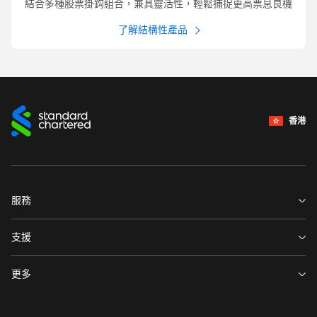
結合多種股票掛鈎組合，兼具靈活性，輕鬆捕捉更高票息良機
了解結構性產品
香港
服務
關於渣打
支援
投資者關係
事業發展
更多
新聞發佈
環球研究
重要通知