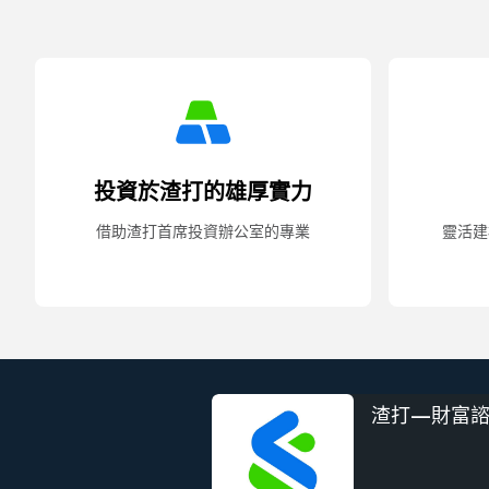
投資於渣打的雄厚實力
借助渣打首席投資辦公室的專業
靈活建
渣打—財富