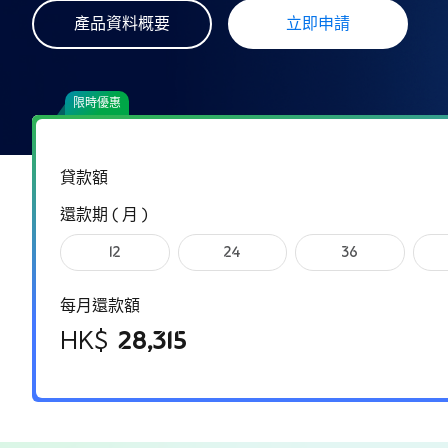
產品資料概要
立即申請
限時優惠
貸款額
還款期 ( 月 )
12
24
36
每月還款額
HK$
28,315