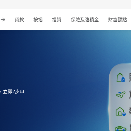
用卡
貸款
按揭
投資
保險及強積金
財富觀點
，立即2步申