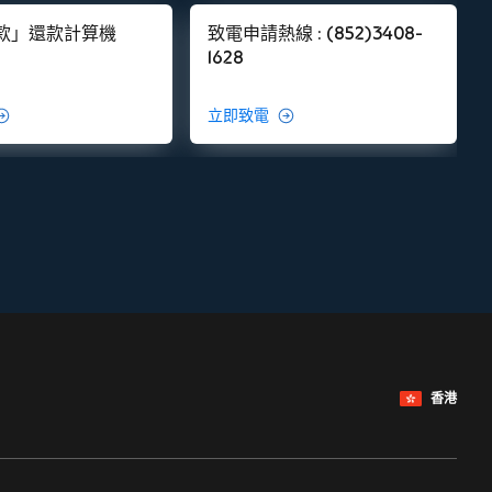
款」還款計算機
致電申請熱線 : (852)3408-
1628
立即致電
香港