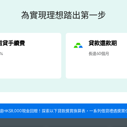
為實現理想踏出第一步
借貸手續費
貸款還款期
%
長達60個月
贈高達HK$8,000現金回贈！探索以下貸款獎賞換算表，一系列借貸禮遇獎