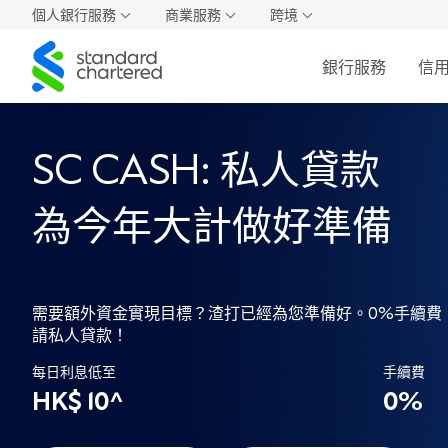
個人銀行服務
商業服務
跨境
Standard
銀行服務
信
Chartered
SC CASH: 私人貸款
為今年大計做好準備
需要額外資金實現目標？渣打已經為您準備好。0%手續費
請私人貸款！
每日利息低至
手續費
HK$ 10^
0%