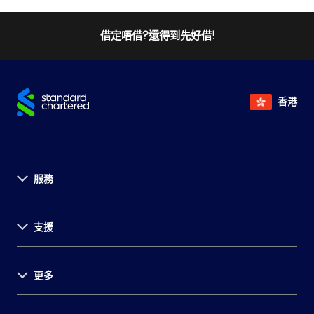
借定唔借?還得到先好借!
香港
服務
關於渣打
支援
投資者關係
新聞發佈
事業發展
更多
支援中心
環球研究
表格及文件
舉報
重要通知