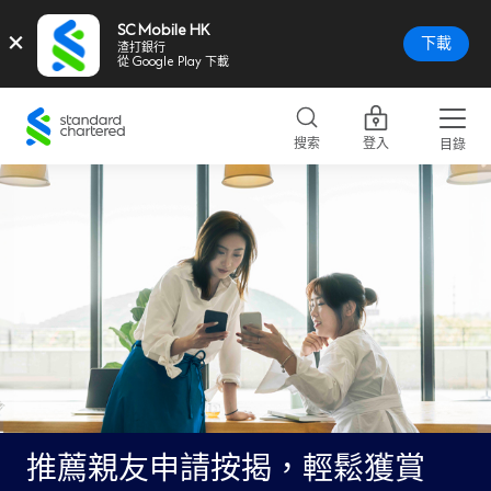
SC Mobile HK
×
下載
渣打銀行
從 Google Play 下載
Standard
Chartered
搜索
登入
目錄
Logo,
Home
Page
Link
推薦親友申請按揭，輕鬆獲賞