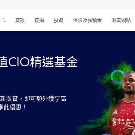
用卡
貸款
按揭
投資
保險及強積金
財富觀點
等值CIO精選基金
迎新獎賞，即可額外獲享高
同享此優惠！