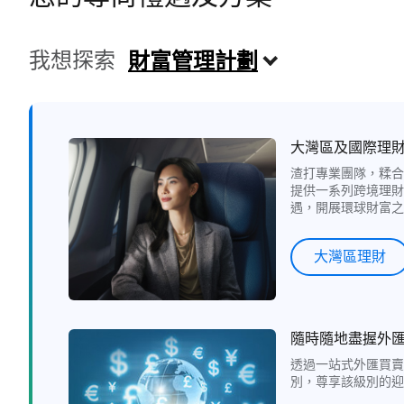
我想探索
財富管理計劃
大灣區及國際理
渣打專業團隊，糅合
提供一系列跨境理財
遇，開展環球財富之
大灣區理財
隨時隨地盡握外
透過一站式外匯買賣
別，尊享該級別的迎