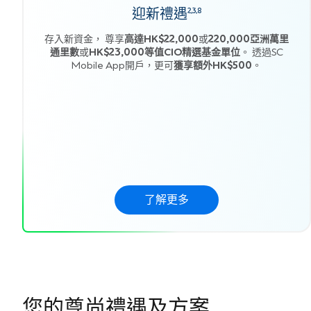
迎新禮遇
2,3,8
存入新資金， 尊享
高達HK$22,000
或
220,000亞洲萬里
通里數
或
HK$23,000等值CIO精選基金單位
。 透過SC
Mobile App開戶，更可
獲享額外HK$500
。
了解更多
您的尊尚禮遇及方案