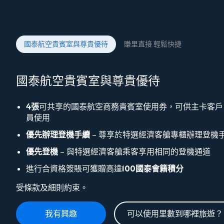
國泰航空貴賓室與尊貴優待
賺里直接 輕鬆快捷
國泰航空貴賓室與尊貴優待
4張
可共享的國泰航空商務貴賓室使用券，可供主卡客戶
員使用
優先辦理登機手續
– 尊享於特選經濟客艙專櫃辦理登機
優先登機
– 與特選經濟客艙乘客享用相同的登機通道
進行合資格簽賬可獲贈高達
100國泰會籍積分
受條款及細則約束。
我有興趣
可以使用里數到哪裡旅遊？