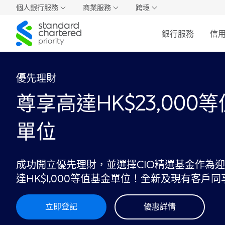
個人銀行服務
商業服務
跨境
Standard
銀行服務
信
Chartered
優先理財
尊享高達HK$23,000
單位
成功開立優先理財，並選擇CIO精選基金作為
達HK$1,000等值基金單位！全新及現有客戶
立即登記
優惠詳情