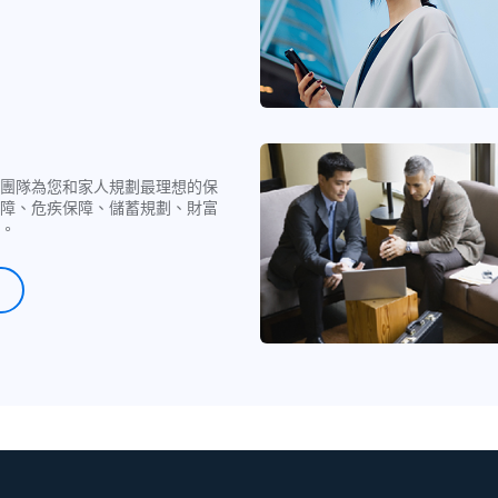
步驟 1
選擇「服務」
點擊「升級」
步驟 2
團隊為您和家人規劃最理想的保
點擊「立即申請升級」
障、危疾保障、儲蓄規劃、財富
。
步驟 3
確定條款及細則並繼續
完成