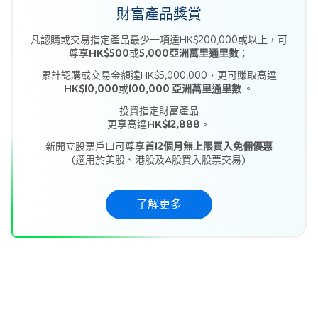
財富產品獎賞
凡認購或交易指定產品最少一項達HK$200,000或以上，可
尊享
HK$500
或
5,000亞洲萬里通里數
；
累計認購或交易金額達HK$5,000,000，更可賺取高達
HK$10,000
或
100,000 亞洲萬里通里數
。
投資指定財富產品
更享高達
HK$12,888
。
新開立股票戶口可尊享
首12個月​無上限買入免佣優惠
(適用於美股、港股及A股買入股票交易​)
了解更多