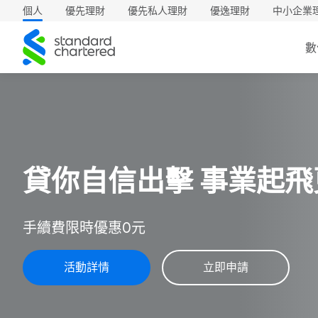
個人
優先理財
優先私人理財
優逸理財
中小企業
渣
數
打
信貸首期年利率0.01%
全年24小時線上申貸，3步驟簡單申辦，免自
1分鐘立即試算
線上申辦