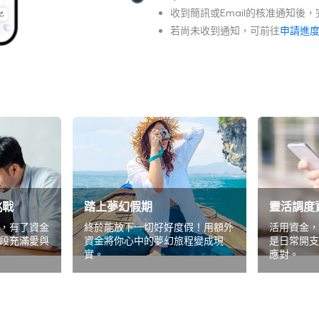
收到簡訊或Email的核准通知後
若尚未收到通知，可前往
申請進
挑戰
踏上夢幻假期
靈活調度
，有了資金
終於能放下一切好好度假！用額外
活用資金，
段充滿愛與
資金將你心中的夢幻旅程變成現
是日常開支
實。
應對。