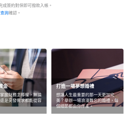
，完成簽約對保即可撥款入帳。
度查詢
確認。
資金
打造一場夢想婚禮
掌握財務主導權，無論
想讓人生最重要的那一天更加完
還是突發需求都能從容
美？舉辦一場浪漫難忘的婚禮，每
個細節都由你作主。