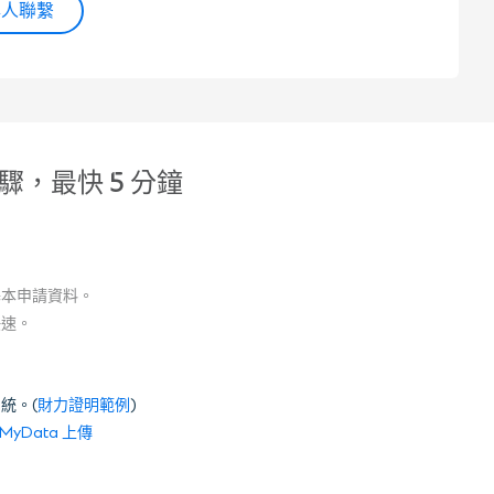
專人聯繫
驟，最快 5 分鐘
基本申請資料。
快速。
統。(
財力證明範例
)
 MyData 上傳