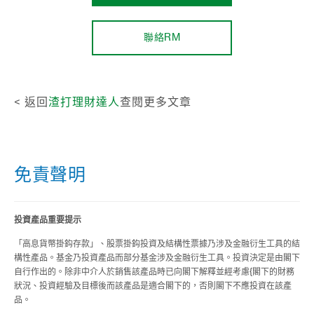
聯絡RM
< 返回
渣打理財達人
查閱更多文章
免責聲明
投資產品重要提示
「高息貨幣掛鈎存款」、股票掛鈎投資及結構性票據乃涉及金融衍生工具的結
構性產品。基金乃投資產品而部分基金涉及金融衍生工具。投資決定是由閣下
自行作出的。除非中介人於銷售該產品時已向閣下解釋並經考慮{閣下的財務
狀況、投資經驗及目標後而該產品是適合閣下的，否則閣下不應投資在該產
品。