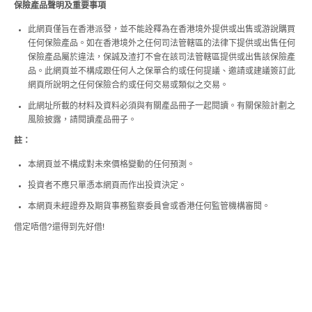
保險產品聲明及重要事項
此網頁僅旨在香港派發，並不能詮釋為在香港境外提供或出售或游說購買
任何保險產品。如在香港境外之任何司法管轄區的法律下提供或出售任何
保險產品屬於違法，保誠及渣打不會在該司法管轄區提供或出售該保險產
品。此網頁並不構成跟任何人之保單合約或任何提議、邀請或建議簽訂此
網頁所說明之任何保險合約或任何交易或類似之交易。
此網址所載的材料及資料必須與有關產品冊子一起閱讀。有關保險計劃之
風險披露，請閱讀產品冊子。
註：
本網頁並不構成對未來價格變動的任何預測。
投資者不應只單憑本網頁而作出投資決定。
本網頁未經證券及期貨事務監察委員會或香港任何監管機構審閱。
借定唔借?還得到先好借!