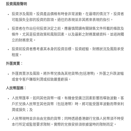
投資風險聲明
投資涉及風險。投資產品價格有時會非常波動，在最壞的情況下，投資者
可能損失全部的投資的款項。過往的表現並非其將來表現的指引。
投資者在作出任何投資決定之前，應審慎閱讀有關銷售文件所載的條款及
條件，尤其是投資政策和風險因素，以及最新之財務業績資料，並諮詢獨
立的財務意見。
投資前投資者應考慮其本身的投資目標、投資經驗、財務狀況及風險承受
程度。
外匯買賣：
外匯買賣涉及風險。將外幣兌換為其他貨幣(包括港幣) ，外匯之升跌波幅
或會令客戶賺取利潤或招致嚴重虧損。
人民幣服務：
人民幣匯率，如同其他貨幣一樣，有機會受廣泛因素影響而導致波動。客
戶於兌換人民幣至其他貨幣（包括港幣）時，將可能受匯率波動而帶來利
潤或損失；及
人民幣現時並非自由兌換的貨幣；同時透過香港銀行兌換人民幣須不時受
本行所定或監管要求限制。實際的兌換安排須依據當時的限制而定。