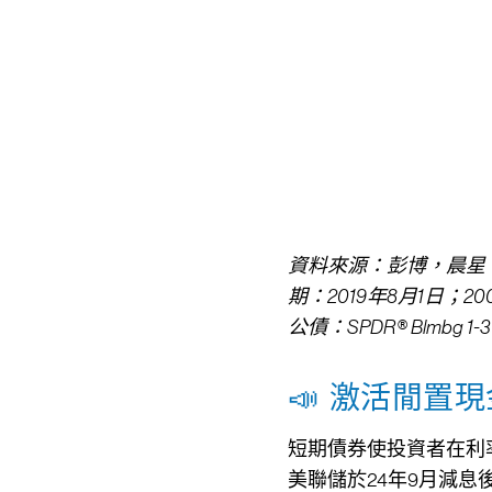
資料來源：彭博，晨星
期：2019年8月1日；2007年
公債：SPDR® Blmbg 1-3 M
📣 激活閒置
短期債券使投資者在利
美聯儲於24年9月減