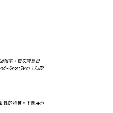
回報率。首次降息日
d – Short Term；短期
動性的特質。下圖展示