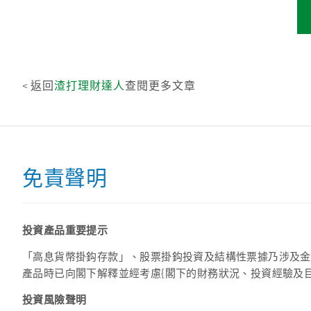
< 返回
渣打理財達人
查閱更多文章
免責聲明
投資產品重要提示
「高息貨幣掛鈎存款」、股票掛鈎投資及結構性票據乃涉及金
產品時已向閣下解釋並經考慮{閣下的財務狀況、投資經驗及
投資風險聲明