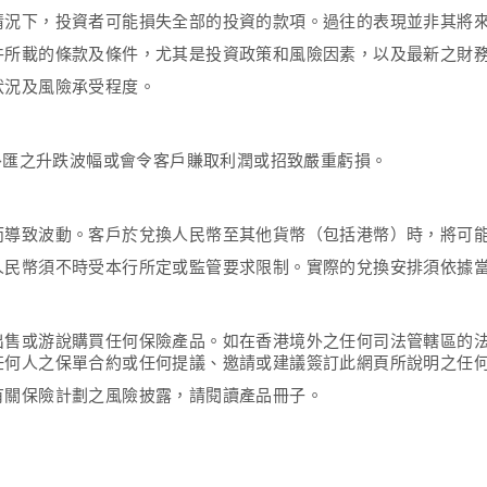
情況下，投資者可能損失全部的投資的款項。過往的表現並非其將
件所載的條款及條件，尤其是投資政策和風險因素，以及最新之財
狀況及風險承受程度。
，外匯之升跌波幅或會令客戶賺取利潤或招致嚴重虧損。
而導致波動。客戶於兌換人民幣至其他貨幣（包括港幣）時，將可
人民幣須不時受本行所定或監管要求限制。實際的兌換安排須依據
出售或游說購買任何保險產品。如在香港境外之任何司法管轄區的
任何人之保單合約或任何提議、邀請或建議簽訂此網頁所說明之任
有關保險計劃之風險披露，請閱讀產品冊子。