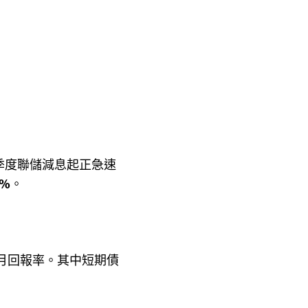
四季度聯儲減息起正急速
3%
。
月回報率。其中短期債