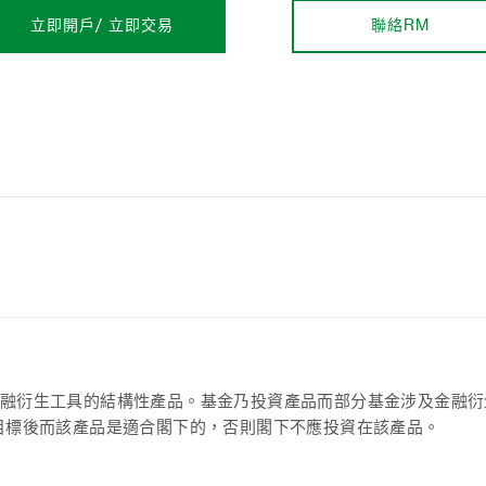
立即開戶/ 立即交易
聯絡RM
融衍生工具的結構性產品。基金乃投資產品而部分基金涉及金融衍
目標後而該產品是適合閣下的，否則閣下不應投資在該產品。