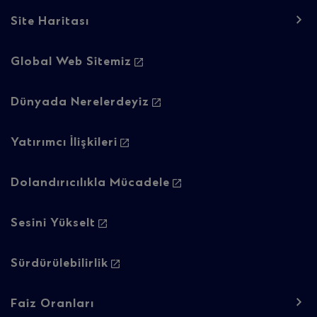
Site Haritası
Footer
Global Web Sitemiz
navigation
-
Dünyada Nerelerdeyiz
Column
Yatırımcı İlişkileri
2
Dolandırıcılıkla Mücadele
Sesini Yükselt
Sürdürülebilirlik
Footer
Faiz Oranları