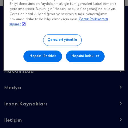
En iyi deneyimden faydalanmak için tüm çerezleri kabul etmeniz
Site
gerekmektedir. Bunun için “Hepsini kabul et” seçeneğine tıklayın.
Çerezleri nasıl kullandığımız ve seçiminizi nasıl yönettiğimiz
footer
hakkında daha fazla bilgi almak için edin
Çerez Politikamızı
ziyaret
Çerezleri yönetin
Footer
Ana Sayfa
Hepsini Reddet
Hepsini kabul et
navigation
-
Hakkımızda
Column
Medya
1
Insan Kaynakları
Iletişim