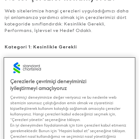
Web sitelerimize hangi çerezleri uyguladığımızı daha
iyi anlamanıza yardımcı olmak için çerezlerimizi dört
kategoride sınıflandırdık: Kesinlikle Gerekli,
Performans, İşlevsel ve Hedef Odaklı.
Kategori 1: Kesinlikle Gerekli
Bu çerezler, web sitemizin işleyişi ve gezinme
deneyiminiz için gereklidir ve kimlik doğrulama ve
güvenliği sağlamak için de kullanılır.
Çerezlerle çevrimiçi deneyiminizi
iyileştirmeyi amaçlıyoruz
Bu çerezler tarafından toplanan bilgileri şu amaçlarla
Çevrimiçi deneyiminize değer veriyoruz ve bu nedenle web
kullanıyoruz:
sitemizin sorunsuz çalıştığından emin olmak ve ziyaretinizi
kişiselleştirerek kullanım kolaylığı sağlamak amacıyla çerezler
kullanıyoruz. Hangi çerezleri kabul edeceğinizi seçmek için,
Web sitelerimizin doğru çalıştığını ve size güvenilir
“Çerezleri yönetin” seçeneğine tıklayın.
bir şekilde içerik sunduğunu gözlemlemek
En iyi deneyimden faydalanmak için tüm çerezleri kabul etmeniz
Gerektiğinde, tekrar girmemek için bilgilerinizi
gerekmektedir. Bunun için “Hepsini kabul et” seçeneğine tıklayın.
Çerezleri nasıl kullandığımız ve seçiminizi nasıl yönettiğimiz
sayfadan sayfaya taşımak