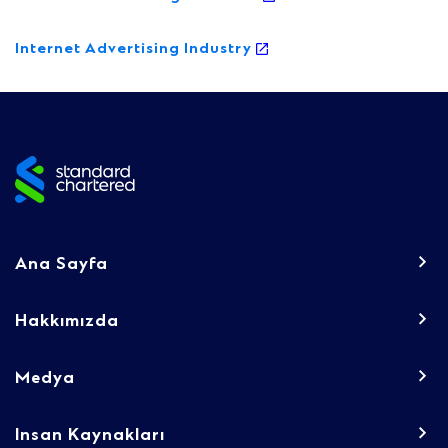
Internet Advertising Industry
Site
footer
Footer
Ana Sayfa
navigation
-
Hakkımızda
Column
Medya
1
Insan Kaynakları