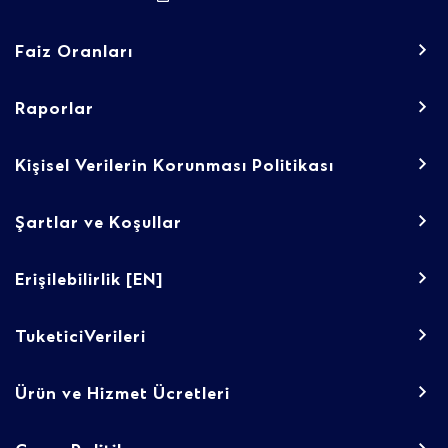
Footer
Faiz Oranları
navigation
-
Raporlar
Regulatory
Kişisel Verilerin Korunması Politikası
content
Şartlar ve Koşullar
Erişilebilirlik [EN]
TuketiciVerileri
Ürün ve Hizmet Ücretleri