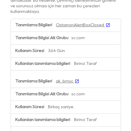
almaktadır. Bu nedenle, çevrimiçi deneyiminizin güvenli
ve sorunsuz olması için her zaman bu çerezleri
kullanmaktayız.
Zorunlu
OptanonAlertBoxClosed
çerezler
(Her
sc.com
zaman
açık)
364 Gün
Birinci Taraf
ak_bmsc
sc.com
Birkaç saniye.
Birinci Taraf