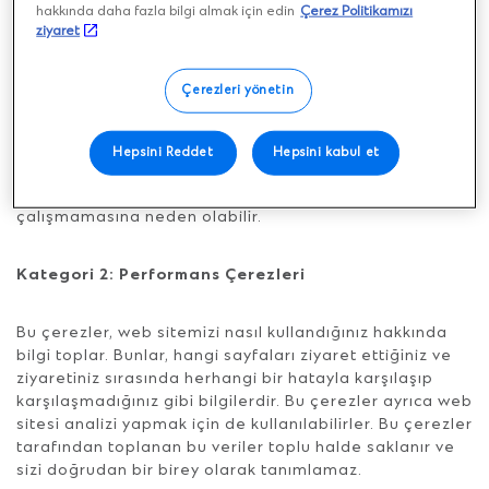
hakkında daha fazla bilgi almak için edin
Çerez Politikamızı
Çerez onay kararlarınızı hatırlamak
ziyaret
Web sitemizin çalışması için kesinlikle gerekli çerezler
Çerezleri yönetin
çok büyük önem arz ettiğinden, tarafımızca devre dışı
bırakılamazlar. Tarayıcınızı bu çerezleri engelleyecek
veya sizi bu çerezler hakkında uyaracak şekilde
Hepsini Reddet
Hepsini kabul et
ayarlayabilirsiniz, ancak bu çerezleri devre dışı
bırakmak web sitelerimizin bazı bölümlerinin
çalışmamasına neden olabilir.
Kategori 2: Performans Çerezleri
Bu çerezler, web sitemizi nasıl kullandığınız hakkında
bilgi toplar. Bunlar, hangi sayfaları ziyaret ettiğiniz ve
ziyaretiniz sırasında herhangi bir hatayla karşılaşıp
karşılaşmadığınız gibi bilgilerdir. Bu çerezler ayrıca web
sitesi analizi yapmak için de kullanılabilirler. Bu çerezler
tarafından toplanan bu veriler toplu halde saklanır ve
sizi doğrudan bir birey olarak tanımlamaz.