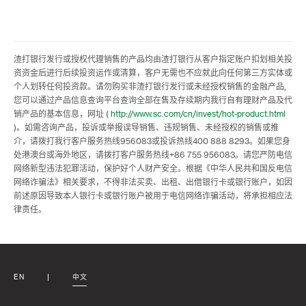
渣打银行发行或授权代理销售的产品均由渣打银行从客户指定账户扣划相关投
资资金后进行后续投资运作或清算，客户无需也不应就此向任何第三方实体或
个人划转任何投资款。请勿购买非渣打银行发行或未经授权销售的金融产品,
您可以通过产品信息查询平台查询全部在售及存续期内我行自有理财产品及代
销产品的基本信息，网址 (
http://www.sc.com/cn/invest/hot-product.html
)。如需咨询产品，投诉或举报误导销售、违规销售、未经授权的销售或推
介，请拨打我行客户服务热线956083或投诉热线400 888 8293。如果您身
处港澳台或海外地区，请拨打客户服务热线+86 755 956083。请您严防电信
网络新型违法犯罪活动，保护好个人财产安全。根据《中华人民共和国反电信
网络诈骗法》相关要求，不得非法买卖、出租、出借银行卡或银行账户，如因
前述原因导致本人银行卡或银行账户被用于电信网络诈骗活动，将承担相应法
律责任。
EN
中文