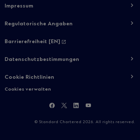
Footer
Impressum
navigation
-
Regulatorische Angaben
Regulatory
Barrierefreiheit [EN]
content
Datenschutzbestimmungen
Cookie Richtlinien
Cookies verwalten
Folgen
Facebook
Twitter
LinkedIn
YouTube
Sie
© Standard Chartered 2026. All rights reserved.
uns