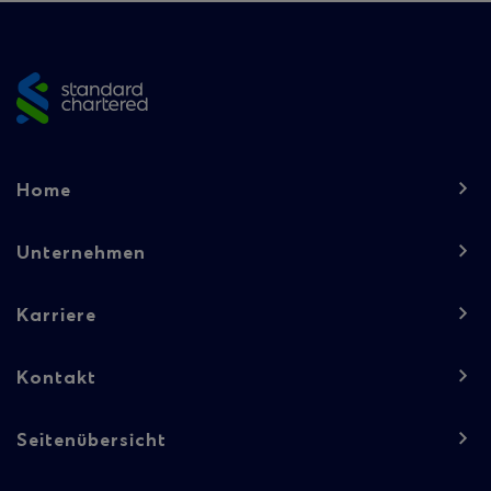
Site
footer
Footer
Home
navigation
-
Unternehmen
Column
Karriere
1
Kontakt
Seitenübersicht