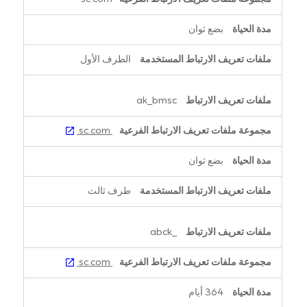
بضع ثوان
الطرف الأول
ak_bmsc
sc.com
بضع ثوان
طرف ثالث
_abck
sc.com
364 أيام