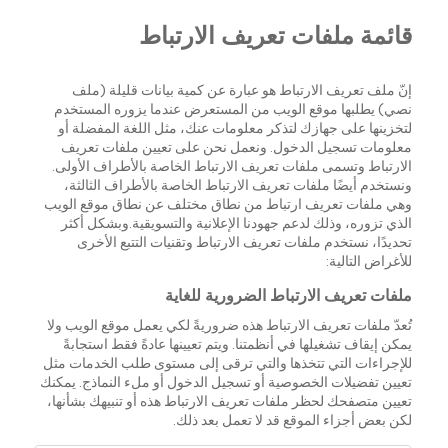
قائمة ملفات تعريف الارتباط
إنّ ملف تعريف الارتباط هو عبارة عن كمية بيانات قليلة (ملف
نصي) يطلبها موقع الويب من المستعرض عندما يزوره المستخدم
لتخزينها على جهازك لتذكر معلومات عنك، مثل اللغة المفضلة أو
معلومات تسجيل الدخول. ونعمل نحن على تعيين ملفات تعريف
الارتباط وتسمى ملفات تعريف الارتباط الخاصة بالأطراف الأولى.
ونستخدم أيضًا ملفات تعريف الارتباط الخاصة بالأطراف الثالثة،
وهي ملفات تعريف ارتباط من نطاق مختلف عن نطاق موقع الويب
الذي تزوره، وذلك لدعم جهودنا الإعلانية والتسويقية.وبشكل أكثر
تحديدًا، نستخدم ملفات تعريف الارتباط وتقنيات التتبع الأخرى
للأغراض التالية:
ملفات تعريف الارتباط الضرورية للغاية
تُعدّ ملفات تعريف الارتباط هذه ضروريةً لكي يعمل موقع الويب ولا
يمكن إيقاف تشغيلها في أنظمتنا. ويتم تعيينها عادةً فقط استجابةً
للإجراءات التي تتخذها والتي ترقى إلى مستوى طلب الخدمات مثل
تعيين تفضيلات الخصوصية أو تسجيل الدخول أو ملء النماذج. يمكنك
تعيين متصفحك لحظر ملفات تعريف الارتباط هذه أو تنبيهك بشأنها،
لكن بعض أجزاء الموقع قد لا تعمل بعد ذلك.