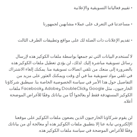
• تقييم فعالياتنا التسويقية والإعلانية
• مساعدتنا في التعرف على عملاء مشابهين لجمهورنا
• تقديم الإعلانات ذات الصلة لك على مواقع وتطبيقات الطرف الثالث
لا تُستخدم البيانات التي تم جمعها بواسطة ملفات الكوكيز هذه لإرسال
رسائل تسويقية مباشرة إليك. لذلك، لن يؤدي تعطيل ملفات الكوكيز هذه
بالضرورة إلى منعك من تلقي اتصالات تسويقية منا. يمكنك إلغاء الاشتراك
في تلقي مواد تسويقية منا في أي وقت ويمكنك العثور على مزيد من
التفاصيل حول هذا الأمر في سياسة الخصوصية الخاصة بنا. سيطبق شركاؤنا
الخارجيون، مثل Google وDoubleClick وAdobe وFacebook ملفات
الكوكيز المستهدفة فقط أو يعالجوا أيًا من بياناتك وفقًا للأغراض الموضحة
أعلاه.
لن يقوم شركاؤنا الخارجيون الذين يضعون ملفات الكوكيز على موقعنا
الإلكتروني نيابة عنا إلا بتطبيق ملفات الكوكيز هذه أو معالجة أي من بياناتك
وفقًا للأغراض الموضحة في سياسة ملفات الكوكيز هذه.