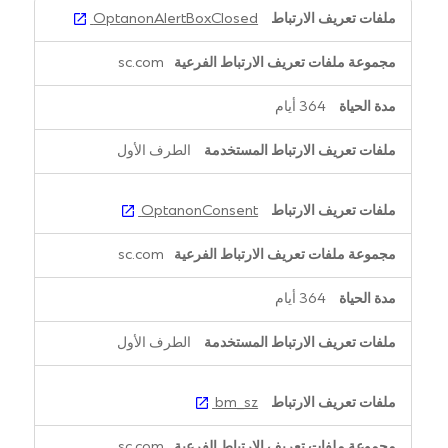
ملفات
OptanonAlertBoxClosed
تعريف
الارتباط
sc.com
الضرورية
للغاية
364 أيام
الطرف الأول
OptanonConsent
sc.com
364 أيام
الطرف الأول
bm_sz
sc.com