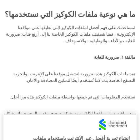
ما هي نوعية ملفات الكوكيز التي نستخدمها؟
لمساعدتك على فهم أفضل لملفات الكوكيز التي نطبقها على مواقعنا
الإلكترونية ، قمنا بتصنيف ملفات الكوكيز الخاصة بنا إلى أربع فئات: ضرورية
للغاية ، والأداء ، والوظيفية ، والاستهداف.
م
الفئة 1: ضرورية للغاية
تعد ملفات الكوكيز هذه ضرورية لتشغيل موقعنا على الإنترنت، ولتجربة
التصفح الخاصة بك، كما تُستخدم أيضًا لتمكين المصادقة والأمان.
نستخدم المعلومات التي تم جمعها بواسطة ملفات الكوكيز هذه من أجل:
• مراقبة عمل مواقعنا الإلكترونية بشكل صحيح وتقديم المحتوى لك بشكل
موثوق ؛
• إذا لزم الأمر ، احمل معلوماتك عبر الصفحات لتجنب إعادة إدخالها
إنشاء تجربة أفضل عبر الإنترنت باستخدام ملفات