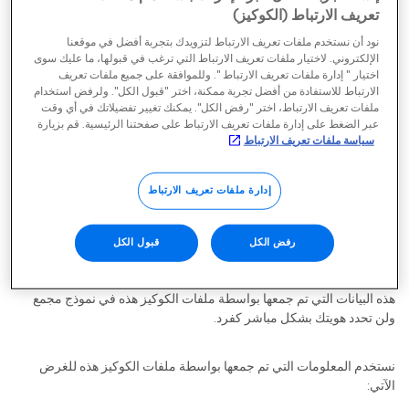
تعريف الارتباط (الكوكيز)
• تذكر قرارات الموافقة على ملفات الكوكيز
نود أن نستخدم ملفات تعريف الارتباط لتزويدك بتجربة أفضل في موقعنا
الإلكتروني. لاختيار ملفات تعريف الارتباط التي ترغب في قبولها، ما عليك سوى
اختيار " إدارة ملفات تعريف الارتباط ". وللموافقة على جميع ملفات تعريف
نظرًا لأن ملفات الكوكيز الضرورية للغاية ضرورية لعمل موقعنا على الويب
الارتباط للاستفادة من أفضل تجربة ممكنة، اختر "قبول الكل". ولرفض استخدام
، فلا يمكن تعطيلها من جانبنا. يمكنك ضبط متصفحك على حظر أو تنبيهك
ملفات تعريف الارتباط، اختر "رفض الكل". يمكنك تغيير تفضيلاتك في أي وقت
بشأن ملفات الكوكيز هذه، ولكن قد يؤدي إلغاء الاشتراك فيها إلى عدم عمل
عبر الضغط على إدارة ملفات تعريف الارتباط على صفحتنا الرئيسية. قم بزيارة
سياسة ملفات تعريف الارتباط
بعض أجزاء مواقعنا الإلكترونية.
إدارة ملفات تعريف الارتباط
الفئة 2: ملفات الكوكيز الخاصة بالأداء
تجمع ملفات الكوكيز هذه معلومات حول كيفية استخدامك لموقعنا. على
رفض الكل
قبول الكل
سبيل المثال، الصفحات التي قمت بزيارتها وما إذا كنت قد واجهت أي أخطاء
أثناء زيارتك. يمكن استخدامها أيضًا لإجراء تحليلات موقع الويب. يتم تخزين
هذه البيانات التي تم جمعها بواسطة ملفات الكوكيز هذه في نموذج مجمع
ولن تحدد هويتك بشكل مباشر كفرد.
نستخدم المعلومات التي تم جمعها بواسطة ملفات الكوكيز هذه للغرض
الآتي: