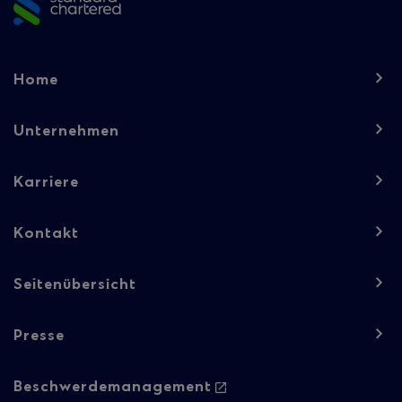
Footer
Home
navigation
-
Unternehmen
Column
Karriere
1
Kontakt
Seitenübersicht
Presse
Footer
Beschwerdemanagement