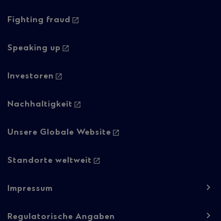
navigation
-
Fighting fraud
Column
Speaking up
2
Investoren
Nachhaltigkeit
Unsere Globale Website
Standorte weltweit
Footer
Impressum
navigation
-
Regulatorische Angaben