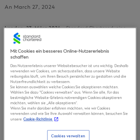
An March 27, 2024
London, 27. März 2024
– Standard Chartered, eine
führende internationale Bankengruppe, fungiert als
Mandated Lead Arranger der erfolgreich
abgeschlossenen Projektfinanzierung für den Bau des
Mit Cookies ein besseres Online-Nutzererlebnis
Hanseatic Energy Hub, einem Terminal für
schaffen
Flüssigerdgas (LNG) in Stade.
Das Nutzererlebnis unserer Websitebesucher ist uns wichtig. Deshalb
verwenden wir Cookies, um sicherzustellen, dass unsere Website
reibungslos läuft, um Ihren Besuch persönlicher zu gestalten und die
Das Projekt ist für Deutschland und die Tschechische
Nutzerfreundlichkeit zu verbessern.
Republik von strategischer Bedeutung, da es die
Sie können auswählen welche Cookies Sie akzeptieren möchten.
Sicherheit und Kontinuität ihrer Gasversorgung
Wählen Sie dazu "Cookies verwalten" aus. Wenn Sie alle, für das
gewährleistet und die Widerstandsfähigkeit der
bestmögliche Website-Erlebnis notwendigen Cookies akzeptieren
Energieversorgung stärkt. Die Kapazität des Terminals
möchten, wählen sie „Alle akzeptieren“.
Wenn Sie mehr darüber erfahren möchten, wie wir Cookies
wird ausreichen, um einen erheblichen Teil des
verwenden und wie Sie Ihre Auswahl verwalten können, besuchen Sie
jährlichen Gasbedarfs beider Länder zu decken.
unsere
Cookie-Richtlinie
Die Entwicklung des Terminals ist darauf ausgelegt,
Cookies verwalten