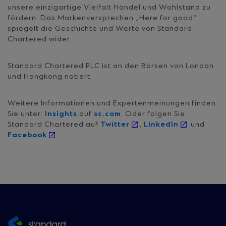
unsere einzigartige Vielfalt Handel und Wohlstand zu
fördern. Das Markenversprechen „Here for good“
spiegelt die Geschichte und Werte von Standard
Chartered wider.
Standard Chartered PLC ist an den Börsen von London
und Hongkong notiert.
Weitere Informationen und Expertenmeinungen finden
Sie unter:
Insights
auf
sc.com
. Oder folgen Sie
Standard Chartered auf
Twitte
r
,
LinkedI
n
und
Faceboo
k
Site
footer