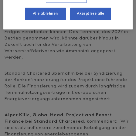
Abwärme aus benachbarten Industrieanlagen zu
recyclen, so dass keine zusätzliche Wärmequelle für
den Regasifizierungsprozess benötigt wird. Neben
Alle ablehnen
Akzeptiere alle
Erdgas wird das Terminal ab dem Zeitpunkt der
Inbetriebnahme auch Biomethan und synthetisches
Erdgas verarbeiten können. Das Terminal, das 2027 in
Betrieb genommen wird, könnte darüber hinaus in
Zukunft auch für die Verarbeitung von
Wasserstoffderivaten wie Ammoniak angepasst
werden.
Standard Chartered übernahm bei der Syndizierung
der Bankenfinanzierung für das Projekt eine führende
Rolle. Die Finanzierung wird zudem durch langfristige
Terminalnutzungsverträge mit europäischen
Energieversorgungsunternehmen abgesichert.
Alper Kilic, Global Head, Project and Export
Finance bei Standard Chartered,
kommentiert: „Wir
sind stolz auf unsere zunehmende Beteiligung an der
Finanzierung von energiebezogenen