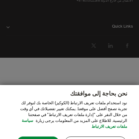
الاتصال من خارج الدولة:971600522288+
Quick Links
التعامل معنا
أجهزة الصراف الآلي والفروع
الحصول على مساعدة
الأسئلة الشائعة
النماذج والتنزيلات
نحن بحاجة إلى موافقتك
تفكيرنا
نود استخدام ملفات تعريف الارتباط (الكوكيز) الخاصة بك لنوفر لك
تجربة تصفح أفضل على موقعنا. يمكنك تغيير تفضيلاتك في أي وقت
من خلال النقر على "إدارة ملفات تعريف الارتباط" في صفحتنا
علاقات المستثمرين
الرئيسية. للاطلاع على المزيد من المعلومات يرجى زيارة
سياسة
ملفات تعريف الارتباط
الأخبار والإعلام