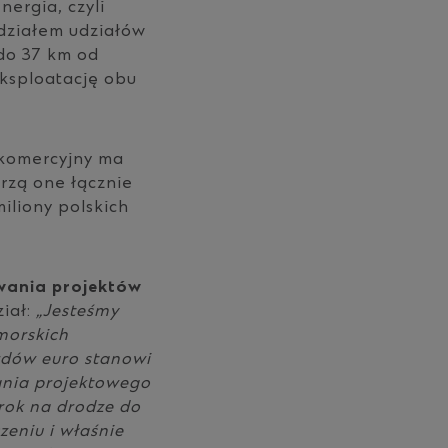
ergia, czyli
odziałem udziałów
do 37 km od
eksploatację obu
 komercyjny ma
orzą one łącznie
iliony polskich
owania projektów
iał:
„Jesteśmy
morskich
ardów euro stanowi
wania projektowego
krok na drodze do
zeniu i właśnie