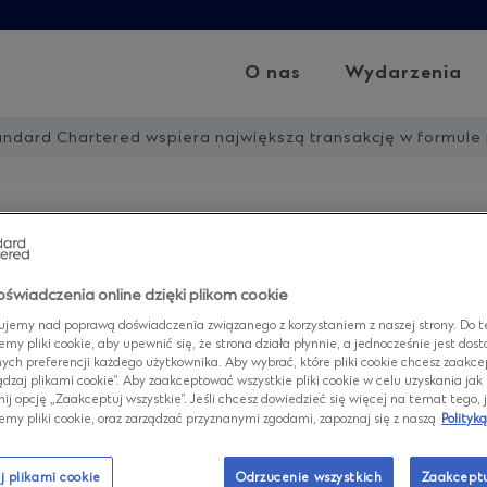
O nas
Wydarzenia
andard Chartered wspiera największą transakcję w formule pr
ard Chartered
świadczenia online dzięki plikom cookie
ra największą
ujemy nad poprawą doświadczenia związanego z korzystaniem z naszej strony. Do t
emy pliki cookie, aby upewnić się, że strona działa płynnie, a jednocześnie jest do
ych preferencji każdego użytkownika. Aby wybrać, które pliki cookie chcesz zaakcep
ądzaj plikami cookie”. Aby zaakceptować wszystkie pliki cookie w celu uzyskania jak 
akcję w formule
knij opcję „Zaakceptuj wszystkie”. Jeśli chcesz dowiedzieć się więcej na temat tego, 
emy pliki cookie, oraz zarządzać przyznanymi zgodami, zapoznaj się z naszą
Polityką
j plikami cookie
Odrzucenie wszystkich
Zaakceptu