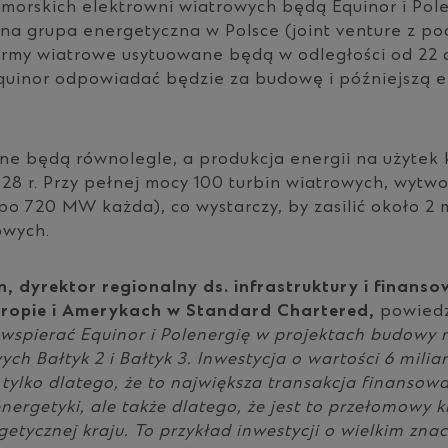
morskich elektrowni wiatrowych będą Equinor i Polen
na grupa energetyczna w Polsce (joint venture z p
army wiatrowe usytuowane będą w odległości od 22 
Equinor odpowiadać będzie za budowę i późniejszą 
ane będą równolegle, a produkcja energii na użytek
28 r. Przy pełnej mocy 100 turbin wiatrowych, wytw
o 720 MW każda), co wystarczy, by zasilić około 2 m
wych.
, dyrektor regionalny ds. infrastruktury i finans
ropie i Amerykach w Standard Chartered,
powiedz
wspierać Equinor i Polenergię w projektach budowy 
ych Bałtyk 2 i Bałtyk 3. Inwestycja o wartości 6 mili
tylko dlatego, że to największa transakcja finanso
 energetyki, ale także dlatego, że jest to przełomowy 
etycznej kraju. To przykład inwestycji o wielkim znac