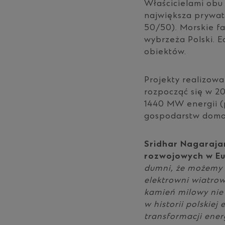
Właścicielami obu 
największa prywat
50/50). Morskie f
wybrzeża Polski. 
obiektów.
Projekty realizow
rozpocząć się w 20
1440 MW energii (p
gospodarstw domo
Sridhar Nagarajan
rozwojowych w Eu
dumni, że możemy 
elektrowni wiatrow
kamień milowy nie 
w historii polskiej
transformacji energ