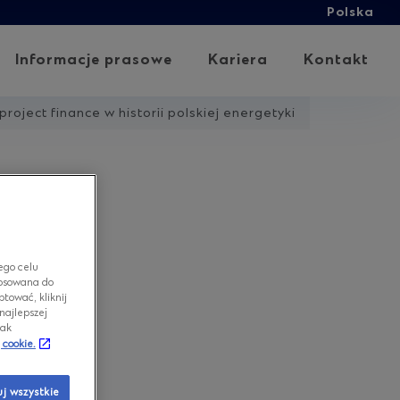
Polska
Informacje prasowe
Kariera
Kontakt
oject finance w historii polskiej energetyki
ego celu
stosowana do
tować, kliknij
najlepszej
jak
 cookie.
j wszystkie