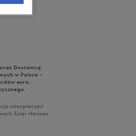
rii
 oraz Dostawcą
wych w Polsce –
ardów euro.
etycznego.
ncja ubezpieczeń
owych Euler Hermes