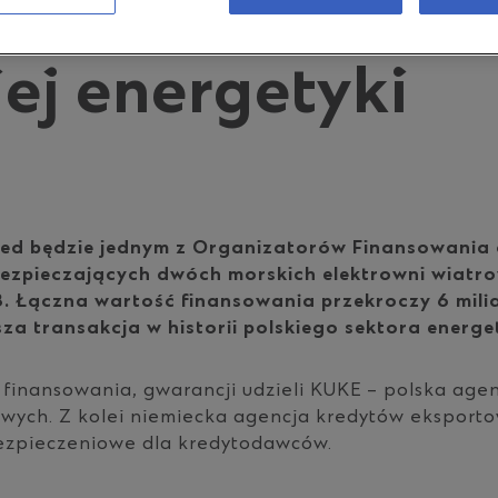
t finance w histo
iej energetyki
ed będzie jednym z Organizatorów Finansowania
ezpieczających dwóch morskich elektrowni wiatro
 3. Łączna wartość finansowania przekroczy 6 mili
sza transakcja w historii polskiego sektora energ
finansowania, gwarancji udzieli KUKE – polska age
wych. Z kolei niemiecka agencja kredytów eksport
ezpieczeniowe dla kredytodawców.