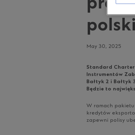
projec
polsk
May 30, 2025
Standard Charter
Instrumentów Zab
Bałtyk 2 i Bałtyk
Będzie to najwięk
W ramach pakietu 
kredytów eksporto
zapewni polisy ub