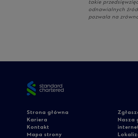
takie przedsięwzię
odnawialnych źróde
pozwala na zrówno
Site
footer
Footer
Fo
Strona główna
Zgłasz
Kariera
Nasza 
Kontakt
intern
navigation
na
Mapa strony
Lokaliz