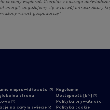
cia chcemy wspierać. Czerpiąc z naszego doświadcze
ł energii, angażujemy się w rozwój infrastruktury kry
ważony wzrost gospodarczy”.
oter
Footer
anie nieprawidłowości
Regulamin
globalna strona
Dostępność [EN]
etowa
Polityka prywatności
vigation
navigati
acje na całym świecie
Polityka cookie