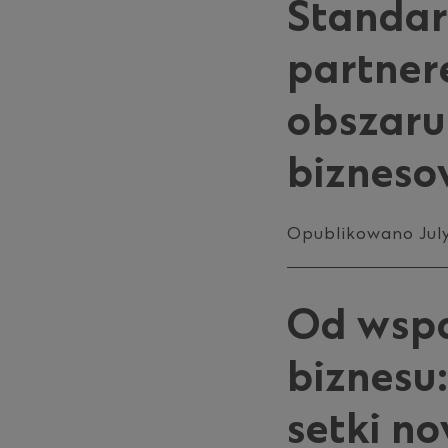
Standar
partner
obszaru 
bizneso
Opublikowano July
Od wspa
biznesu
setki n