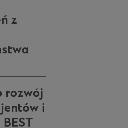
ń z
ństwa
o rozwój
jentów i
e BEST