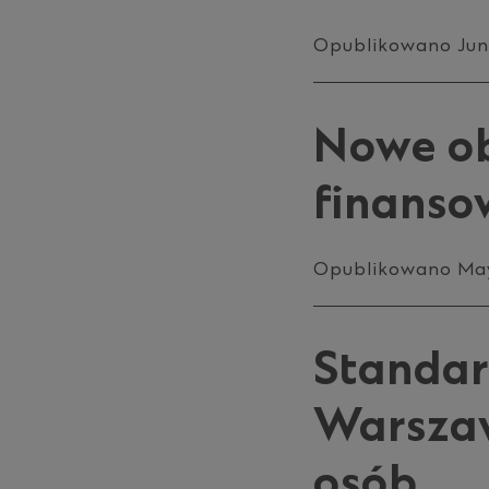
Opublikowano Jun
Nowe ob
finanso
Opublikowano May
Standar
Warszaw
osób