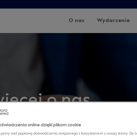
O nas
Wydarzenia
ięcej o nas
yczącymi naszej firmy
świadczenia online dzięki plikom cookie
ujemy nad poprawą doświadczenia związanego z korzystaniem z naszej strony. Do t