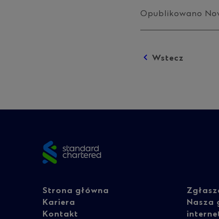
Opublikowano No
Wstecz
Posts
navigation
Site
footer
Footer
Fo
Strona główna
Zgłasz
Kariera
Nasza 
Kontakt
intern