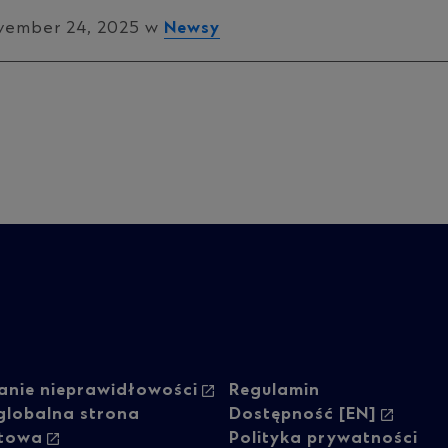
vember 24, 2025 w
Newsy
oter
Footer
anie nieprawidłowości
Regulamin
globalna strona
Dostępność [EN]
etowa
Polityka prywatności