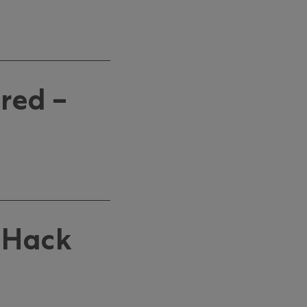
red –
 Hack