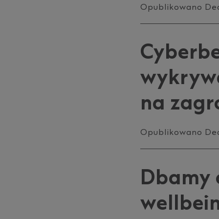
Opublikowano De
Cyberbe
wykrywa
na zagr
Opublikowano De
Dbamy o
wellbei