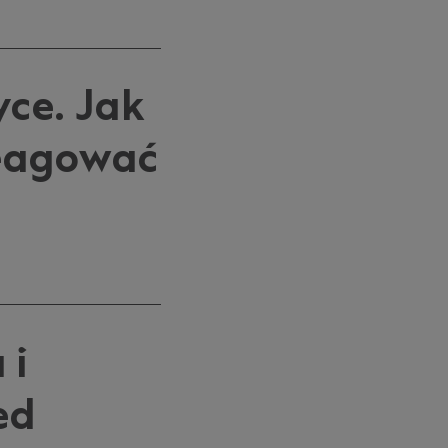
ce. Jak
reagować
 i
ed