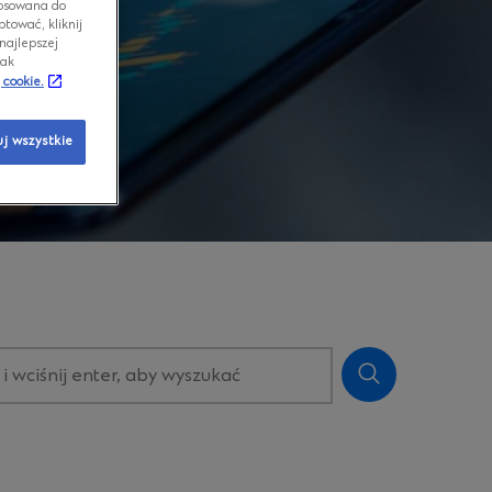
stosowana do
tować, kliknij
najlepszej
jak
 cookie.
j wszystkie