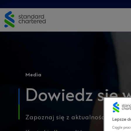
Skip
to
content
Media
Dowiedz się w
Zapoznaj się z aktualnościami dot
Lepsze do
Ciągle prac