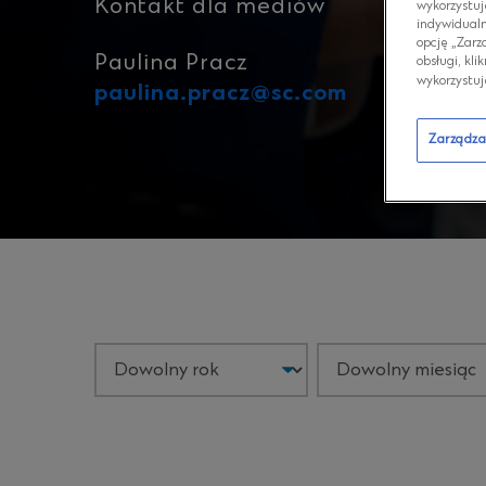
Kontakt dla mediów
wykorzystuj
indywidualn
opcję „Zarz
Paulina Pracz
obsługi, kli
wykorzystuj
paulina.pracz@sc.com
Zarządza