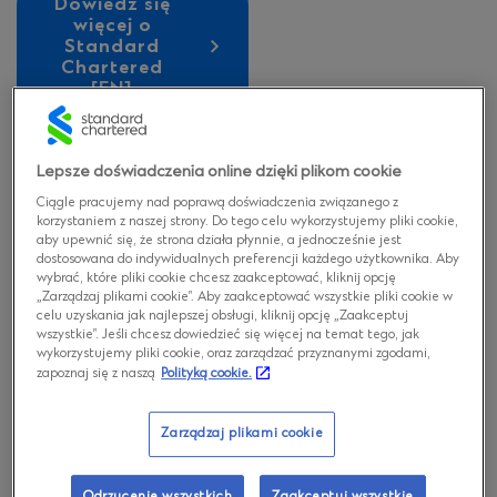
Dowiedz się
więcej o
Standard
Chartered
[EN]
Lepsze doświadczenia online dzięki plikom cookie
Standard Chartered w Polsce
Ciągle pracujemy nad poprawą doświadczenia związanego z
korzystaniem z naszej strony. Do tego celu wykorzystujemy pliki cookie,
aby upewnić się, że strona działa płynnie, a jednocześnie jest
Grupa Standard Chartered uruchomiła działalność w
dostosowana do indywidualnych preferencji każdego użytkownika. Aby
Polsce z siedzibą w Warszawie we wrześniu 2018 roku.
wybrać, które pliki cookie chcesz zaakceptować, kliknij opcję
Jest to nasze czwarte globalne centrum usług
„Zarządzaj plikami cookie”. Aby zaakceptować wszystkie pliki cookie w
celu uzyskania jak najlepszej obsługi, kliknij opcję „Zaakceptuj
biznesowych na świecie i pierwsze w Europie.
wszystkie”. Jeśli chcesz dowiedzieć się więcej na temat tego, jak
wykorzystujemy pliki cookie, oraz zarządzać przyznanymi zgodami,
zapoznaj się z naszą
Polityką cookie.
Warszawskie biuro pełni funkcję regionalnej bazy i
koncentruje się na wspieraniu działalności Standard
Chartered w Europie i obu Amerykach. Polska została
Zarządzaj plikami cookie
wybrana jako optymalna lokalizacja dla obsługi
klientów i innych spółek z Grupy z tych części świata w
dogodnej strefie czasowej i przy udziale wysoko
Odrzucenie wszystkich
Zaakceptuj wszystkie