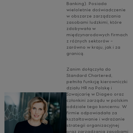
Banking). Posiada
wieloletnie doświadczenie
w obszarze zarządzania
zasobami ludzkimi, które
zdobywała w
międzynarodowych firmach
z różnych sektorów –
zarówno w kraju, jak i za
granicą.
Zanim dołączyła do
Standard Chartered,
pełniła funkcję kierowniczki
działu HR na Polskę i
Szwajcarię w Diageo oraz
członkini zarządu w polskim
oddziale tego koncernu. W
firmie odpowiadała za
kształtowanie i wdrażanie
strategii organizacyjnej
oraz zarządzania zasobami