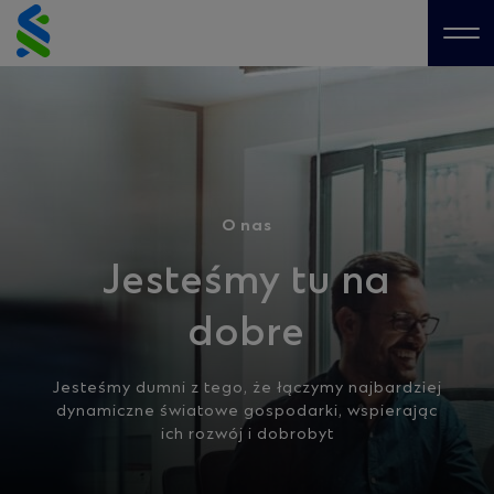
Skip
to
Me
content
O nas
Jesteśmy tu na
dobre
Jesteśmy dumni z tego, że łączymy najbardziej
dynamiczne światowe gospodarki, wspierając
ich rozwój i dobrobyt