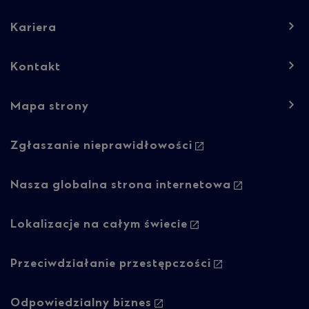
navigation
-
Kariera
Column
Kontakt
1
Mapa strony
Footer
Zgłaszanie nieprawidłowości
navigation
-
Nasza globalna strona internetowa
Column
Lokalizacje na całym świecie
2
Przeciwdziałanie przestępczości
Odpowiedzialny biznes