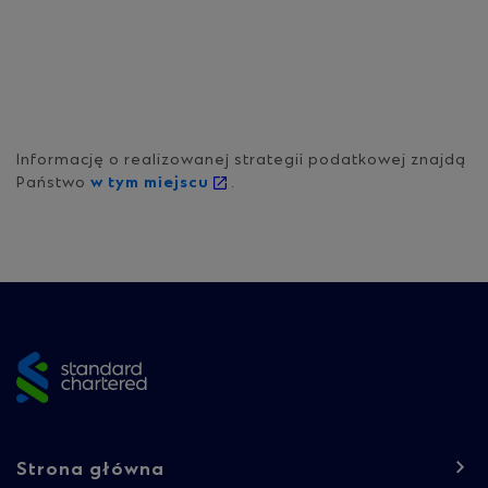
Informację o realizowanej strategii podatkowej znajdą
Państwo
w tym miejscu
.
Site
footer
Footer
Strona główna