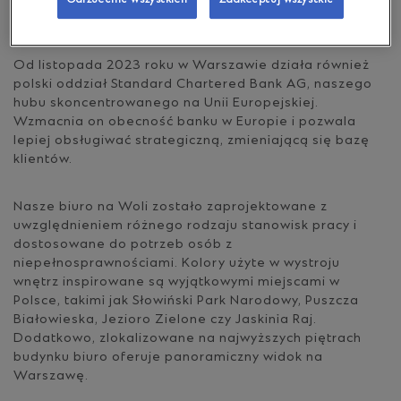
wykwalifikowanych pracowników.
Od listopada 2023 roku w Warszawie działa również
polski oddział Standard Chartered Bank AG, naszego
hubu skoncentrowanego na Unii Europejskiej.
Wzmacnia on obecność banku w Europie i pozwala
lepiej obsługiwać strategiczną, zmieniającą się bazę
klientów.
Nasze biuro na Woli zostało zaprojektowane z
uwzględnieniem różnego rodzaju stanowisk pracy i
dostosowane do potrzeb osób z
niepełnosprawnościami. Kolory użyte w wystroju
wnętrz inspirowane są wyjątkowymi miejscami w
Polsce, takimi jak Słowiński Park Narodowy, Puszcza
Białowieska, Jezioro Zielone czy Jaskinia Raj.
Dodatkowo, zlokalizowane na najwyższych piętrach
budynku biuro oferuje panoramiczny widok na
Warszawę.