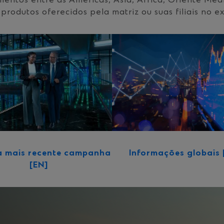
mentos entre as Américas, Ásia, África, Oriente Méd
produtos oferecidos pela matriz ou suas filiais no ex
Informações globais 
a mais recente campanha
[EN]