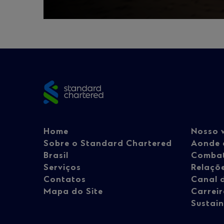
Site
footer
Footer
Fo
Home
Nosso 
Sobre o Standard Chartered
Aonde 
Brasil
Combat
navigation
na
Serviços
Relaçõe
Contatos
Canal d
Mapa do Site
Carrei
-
-
Sustain