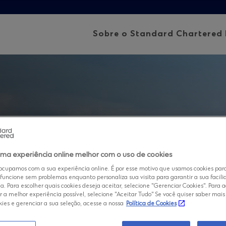
Sobre o Standard Chartered 
rtered no
ma experiência online melhor com o uso de cookies
ocupamos com a sua experiência online. É por esse motivo que usamos cookies par
e funcione sem problemas enquanto personaliza sua visita para garantir a sua facil
a. Para escolher quais cookies deseja aceitar, selecione "Gerenciar Cookies". Para a
er a melhor experiência possível, selecione "Aceitar Tudo" Se você quiser saber mai
ies e gerenciar a sua seleção, acesse a nossa
Política de Cookies
 internacional, nossa presença