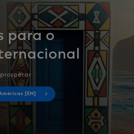
s para o
ternacional
 prosperar
Américas [EN]