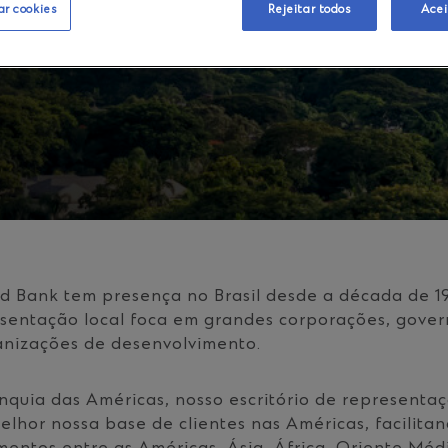
sas nos diferenciam
ar cookies
Rejeitar todos
Acei
d Bank tem presença no Brasil desde a década de 1
esentação local foca em grandes corporações, gover
ganizações de desenvolvimento.
quia das Américas, nosso escritório de representaç
lhor nossa base de clientes nas Américas, facilitan