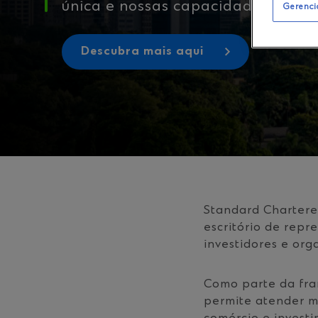
única e nossas capacidades diver
Gerenci
Descubra mais aqui
Standard Chartere
escritório de repr
investidores e or
Como parte da fran
permite atender me