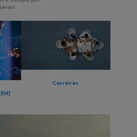
io e Europa por
terior.
Carreiras
[EN]