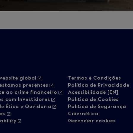
oter
Footer
website global
Termos e Condições
estamos presentes
Política de Privacidade
e ao crime financeiro
Acessibilidade [EN]
vigation
navigati
s com Investidores
Política de Cookies
e Ética e Ouvidoria
Política de Segurança
ras
Cibernética
-
ability
Gerenciar cookies