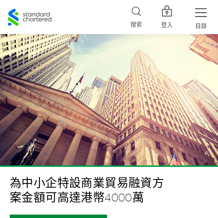
Standard
Chartered
搜索
登入
目錄
為中小企特設商業貿易融資方
案金額可高達
港幣
4000萬