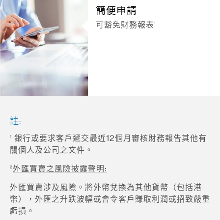
簡便申請
1
可豁免財務報表
註:
1
銀行或要求客戶遞交最近12個月審核財務報告其他有
關個人及公司之文件。
2
外匯買賣之風險披露聲明
:
外匯買賣涉及風險。將外幣兌換為其他貨幣（包括港
幣），外匯之升跌波幅或會令客戶賺取利潤或招致嚴重
虧損。