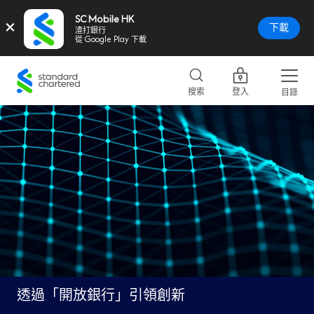
SC Mobile HK
×
下載
渣打銀行
從 Google Play 下載
Standard
Chartered
搜索
登入
目錄
Logo,
Home
Page
Link
透過「開放銀行」引領創新