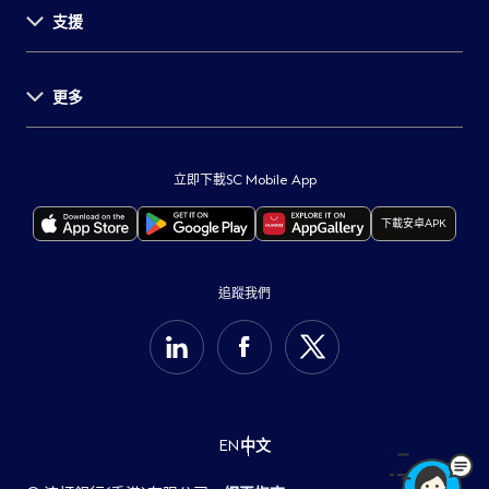
支援
投資者關係
新聞發佈
事業發展
更多
支援中心
環球研究
表格及文件
舉報
重要通知
服務收費
保障客戶
監管披露
立即下載SC Mobile App
自動櫃員機及分行
打擊詐騙
本行服務供應商所在地
下載安卓APK
聯絡我們
保安訊息
重要法律通知
最新通告
可持續發展計劃
Cookie政策
追蹤我們
集團網站
私隱通告
支援中心
收集個人資料聲明
開放銀行
EN
中文