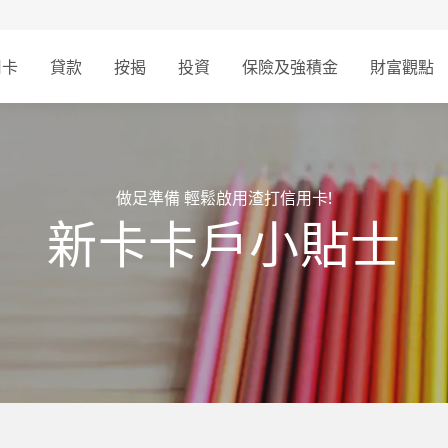
用卡
貸款
按揭
投資
保險及強積金
財富觀點
做足準備 輕鬆啟用渣打信用卡!
新卡卡戶小貼士