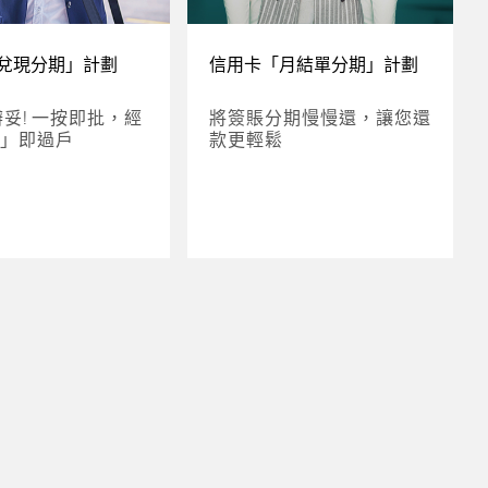
兌現分期」計劃
信用卡「月結單分期」計劃
辦妥! 一按即批，經
將簽賬分期慢慢還，讓您還
」即過戶
款更輕鬆