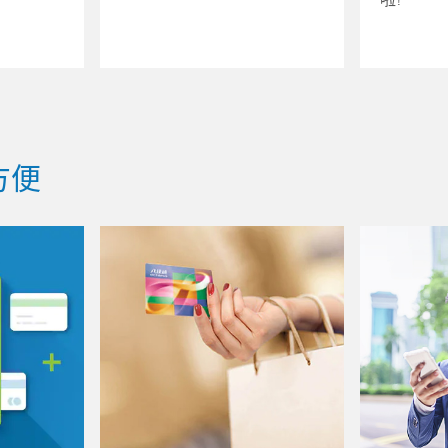
啦!
方便