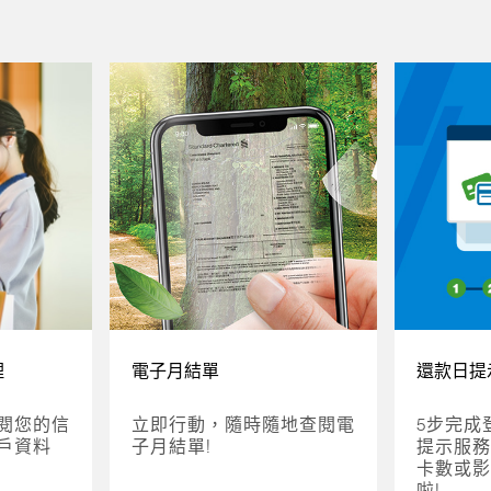
理
電子月結單
還款日提
閱您的信
立即行動，隨時隨地查閱電
5步完成
戶資料
子月結單!
提示服務
卡數或影