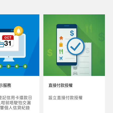
示服務
直接付款授權
登記信用卡還款日
設立直接付款授權
,咁就唔駛怕交漏
響個人信貸紀錄