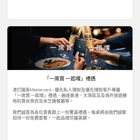
「一席賞 一起嚐」禮遇
渣打國泰Mastercard – 優先私人理財及優先理財客戶專屬
「一席賞 一起嚐」禮遇，遍達香港、大灣區及及海外旅遊勝
地的尊尚食府及米芝蓮餐廳等。
我們誠意為各位貴賓獻上一份驚喜禮遇。每桌將由我們誠摯
招待一份免費套餐，一起品嚐珍饈美饌。