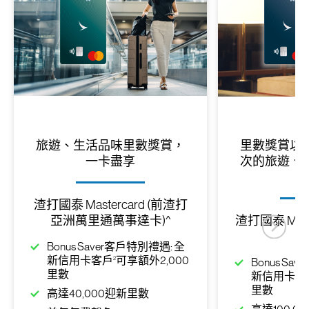
旅遊、生活品味里數獎賞，
里數獎賞以
一卡盡享
次的旅遊、
渣打國泰 Mastercard (前渣打
亞洲萬里通萬事達卡)^
渣打國泰 Mast
Bonus Saver客戶特別禮遇: 全
2
新信用卡客戶
可享額外2,000
Bonus Sa
里數
新信用卡客
里數
高達40,000迎新里數