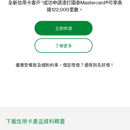
渣打國泰Mastercard – 優先私人理財及優先理財客戶專屬
禮遇，遍達香港、大灣區及及海外旅遊勝地的尊尚食府及
米芝蓮餐廳等。我們誠意為各位貴賓獻上一份驚喜禮遇。
每桌將由我們誠摯招待一份免費套餐，一起品嚐珍饈美
饌。
立即訂座
下載信用卡產品資料概要