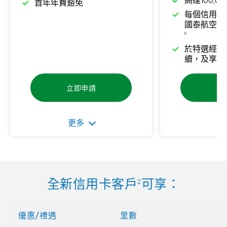
高達100,0
首年年費豁免
每個信用卡
國泰航空商
b
於特選經濟
續，及享用
立即申請
立
更多
更
全新信用卡客戶
可享：
2
優惠/禮遇
里數