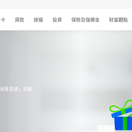
用卡
貸款
按揭
投資
保險及強積金
財富觀點
「亞洲萬里通」里數