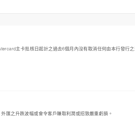
ercard主卡批核日起計之過去6個月內沒有取消任何由本行發行之
，外匯之升跌波幅或會令客戶賺取利潤或招致嚴重虧損。