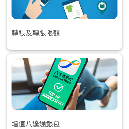
轉賬及轉賬限額
增值八達通銀包