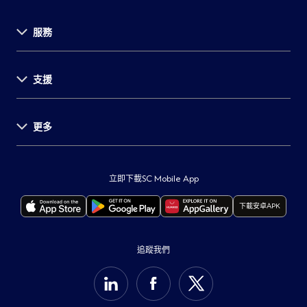
服務
關於渣打
支援
投資者關係
新聞發佈
事業發展
更多
支援中心
環球研究
表格及文件
舉報
重要通知
服務收費
保障客戶
監管披露
立即下載SC Mobile App
自動櫃員機及分行
打擊詐騙
本行服務供應商所在地
下載安卓APK
聯絡我們
保安訊息
重要法律通知
最新通告
可持續發展計劃
Cookie政策
追蹤我們
集團網站
私隱通告
支援中心
收集個人資料聲明