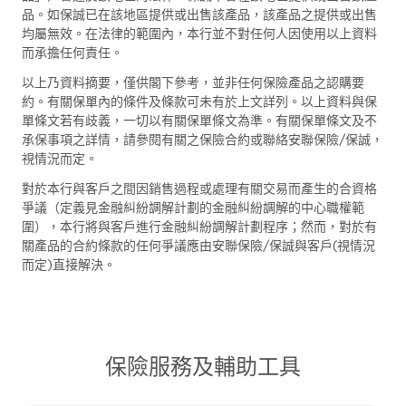
品。如保誠已在該地區提供或出售該產品，該產品之提供或出售
均屬無效。在法律的範圍內，本行並不對任何人因使用以上資料
而承擔任何責任。
以上乃資料摘要，僅供閣下參考，並非任何保險產品之認購要
約。有關保單內的條件及條款可未有於上文詳列。以上資料與保
單條文若有歧義，一切以有關保單條文為準。有關保單條文及不
承保事項之詳情，請參閱有關之保險合約或聯絡安聯保險/保誠，
視情況而定。
對於本行與客戶之間因銷售過程或處理有關交易而產生的合資格
爭議（定義見金融糾紛調解計劃的金融糾紛調解的中心職權範
圍），本行將與客戶進行金融糾紛調解計劃程序；然而，對於有
關產品的合約條款的任何爭議應由安聯保險/保誠與客戶(視情況
而定)直接解決。
保險服務及輔助工具