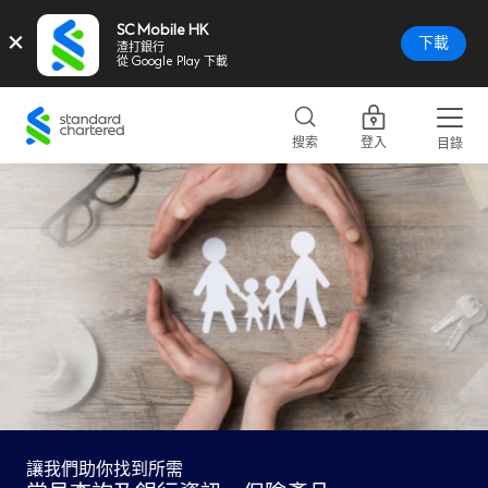
SC Mobile HK
×
下載
渣打銀行
從 Google Play 下載
Standard
Chartered
搜索
登入
目錄
Logo,
Home
Page
Link
讓我們助你找到所需