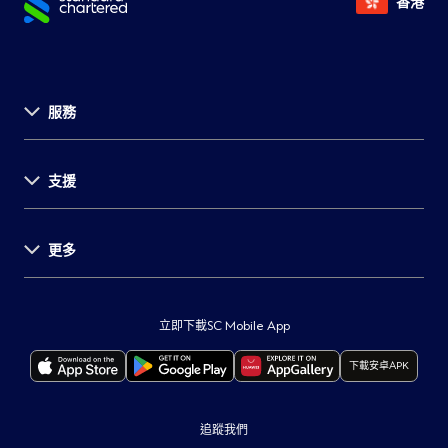
香港
服務
關於渣打
支援
投資者關係
新聞發佈
事業發展
更多
支援中心
環球研究
表格及文件
舉報
重要通知
服務收費
保障客戶
監管披露
立即下載SC Mobile App
自動櫃員機及分行
打擊詐騙
本行服務供應商所在地
下載安卓APK
聯絡我們
保安訊息
重要法律通知
最新通告
可持續發展計劃
Cookie政策
追蹤我們