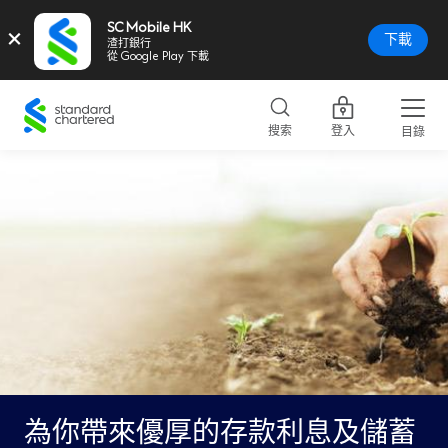
SC Mobile HK
×
下載
渣打銀行
從 Google Play 下載
Standard
Chartered
搜索
登入
目錄
Logo,
Home
Page
Link
為你帶來優厚的存款利息及儲蓄