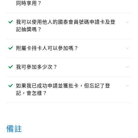
同時享用？
可以。只要符合各項禮遇的相關條款及細則，本大抽獎
我可以使用他人的國泰會員號碼申請卡及登
可與現有渣打國泰Mastercard迎新禮遇同時享用。
記抽獎嗎？
不可以。國泰會員賬戶必須屬於主卡持有人，且會員賬
附屬卡持卡人可以參加嗎？
戶上的姓名必須與合資格信用卡賬戶上的姓名完全相
符。如有關資料不相符或屬於他人，該持卡人及所有相
此大抽獎僅適用於渣打國泰 Mastercard 主卡持卡人。
關人士將被取消參加是次抽獎的資格。
我可參加多少次？
每位合資格客戶於整個推廣期內只可獲獎一次，不論提
如果我已成功申請並獲批卡，但忘記了登
交多少次信用卡申請或登記，以最後一次成功登記資料
記，會怎樣？
為準。
如未能於指定登記期限內完成登記，將視作放棄獎賞，
恕不補發或作任何補償。
備註