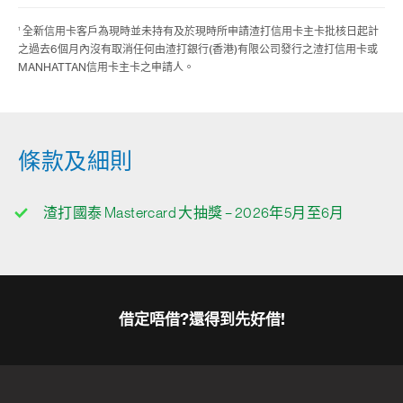
1
全新信用卡客戶為現時並未持有及於現時所申請渣打信用卡主卡批核日起計
之過去6個月內沒有取消任何由渣打銀行(香港)有限公司發行之渣打信用卡或
MANHATTAN信用卡主卡之申請人。
條款及細則
渣打國泰 Mastercard 大抽獎 – 2026年5月至6月
借定唔借?還得到先好借!