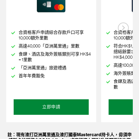
合資格客戶申請綜合存款戶口可享
合資格客戶
10,000額外里數
10,000額外
高達40,000「亞洲萬里通」里數
符合HK$1,0
總結餘要求
食肆、酒店及海外簽賬類別可享 HK$4
HK$4,000
= 1里數
高達100,0
「亞洲萬里通」旅遊禮遇
海外簽賬類別可享
首年年費豁免
食肆及酒店簽賬
數
每個信用卡年
航空商務貴
立即申請
註：現有渣打亞洲萬里通及渣打國泰Mastercard持卡人，毋須申