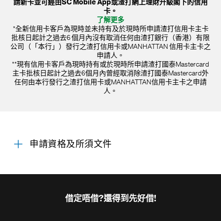
請新卡並可經由SC Mobile App或渣打網上理財升級閣下的信用
卡。
了解更多
*全新信用卡客戶為現時並未持有及於現時所申請渣打信用卡主卡
批核日起計之過去6 個月內沒有取消任何由渣打銀行（香港）有限
公司（「本行」）發行之渣打信用卡或MANHATTAN 信用卡主卡之
申請人。
**現有信用卡客戶為現時持有或於現時所申請渣打國泰Mastercard
主卡批核日起計之過去6個月內曾經取消除渣打國泰Mastercard外
任何由本行發行之渣打信用卡或MANHATTAN信用卡主卡之申請
人。
申請資格及所須文件
借定唔借?還得到先好借!