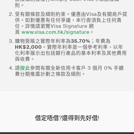
則。
受有關條款及細則約束。優惠由Visa及有關商戶提
供。如對優惠有任何爭議，本行毋須負上任何責
任。詳情請瀏覽Visa Signature 網
頁
www.visa.com.hk/signature
。
購物簽賬之實際年利率為
35.70%
；年費為
HK$2,000
。實際年利率是一個參考利率，以年
化利率展示出包括銀行產品的基本利率及其他費用
與收費。
請
按此
參閱有關全新信用卡客戶 3 個月 0% 手續
費分期推廣計劃之條款及細則。
借定唔借?還得到先好借!