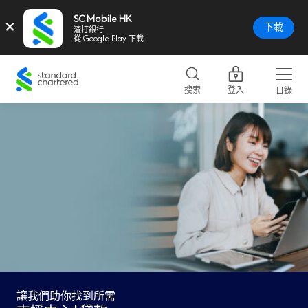
SC Mobile HK
×
下載
渣打銀行
從 Google Play 下載
Standard
Chartered
搜索
登入
目錄
Logo,
Home
Page
Link
讓我們助你找到所需