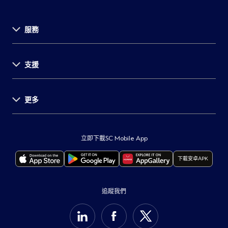
服務
關於渣打
支援
投資者關係
新聞發佈
事業發展
更多
支援中心
環球研究
表格及文件
舉報
重要通知
服務收費
保障客戶
監管披露
立即下載SC Mobile App
自動櫃員機及分行
打擊詐騙
本行服務供應商所在地
下載安卓APK
聯絡我們
保安訊息
重要法律通知
最新通告
可持續發展計劃
Cookie政策
追蹤我們
集團網站
私隱通告
支援中心
收集個人資料聲明