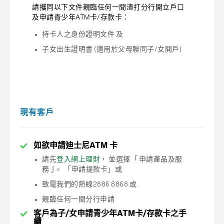
請攜同以下文件親臨任何一間渣打分行開立戶口
及申請青少年ATM卡/存款卡：
持卡人之身份證明文件 及
子女出生證明書 (適用於父母聯同子/女開戶)
現有客戶
如欲申請迪士尼ATM 卡
請先
登入網上理財
， 並選擇「 申請產品及服
務亅> 「申請提款卡」或
致電我們的熱線2886 8868 或
親臨任何一間分行申請
客戶為子/女申請青少年ATM卡/存款卡之手
續