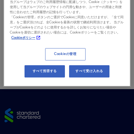
当グループはウェブのご利用履歴情報に配慮しつつ、Cookie（クッキー）を
使用して当グループのウェブサイトの円滑な動きや、ユーザーの用途と利便
性に合わせたご利用履歴の記憶を行っています。
全国銀行協会相談室：
「Cookieの管理」ボタンのご選択でCookieに同意いただけますが、「全て同
意」をご選択頂ければ、全Cookieを最善の状態で継続利用頂けます。 当グル
ープがCookieをどのように使用するかを詳しくお知りになりたい場合や
全国銀行協会相談室は、銀行に関するさまざまなご相談やご
Cookieを適切に選択されたい場合には、Cookieポリシーをご覧ください。
照会、銀行に対するご意見・苦情を受け付けるための窓口と
Cookieポリシー
して、全国銀行協会が運営しています。
全国銀行協会は、銀行法上の指定紛争解決機関です。
Cookieの管理
電話番号： 0570-017109 又は 03-5252-3772 （平日 9：
00 – 17：00）
すべて拒否する
すべて受け入れる
ホームページ
http://www.zenginkyo.or.jp/adr/
Site
footer