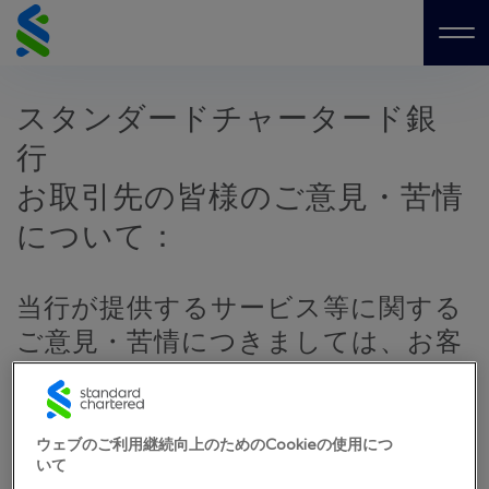
Skip
to
Me
content
スタンダードチャータード銀
行
お取引先の皆様のご意見・苦情
について：
当行が提供するサービス等に関する
ご意見・苦情につきましては、お客
様を担当する部門または担当者にご
連絡ください。
ウェブのご利用継続向上のためのCookieの使用につ
当行を装った不審なEメールなどの勧誘にご注意ください。詳
いて
細は「重要なお知らせ」をご覧ください。