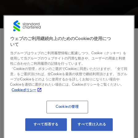
ウェブのご利用継続向上のためのCookieの使用につ
いて
スタンダードチャータード証券
当グループはウェブのご利用履歴情報に配慮しつつ、Cookie（クッキー）を
使用して当グループのウェブサイトの円滑な動きや、ユーザーの用途と利便
株式会社の概要
性に合わせたご利用履歴の記憶を行っています。
「Cookieの管理」ボタンのご選択でCookieに同意いただけますが、「全て同
意」をご選択頂ければ、全Cookieを最善の状態で継続利用頂けます。 当グル
ープがCookieをどのように使用するかを詳しくお知りになりたい場合や
金融商品取引業者（第１種金融商品取引業） 関東財務局長
Cookieを適切に選択されたい場合には、Cookieポリシーをご覧ください。
（金商）第2922号
Cookieポリシー
加入協会 日本証券業協会
Cookieの管理
決算公告
すべて拒否する
すべて受け入れる