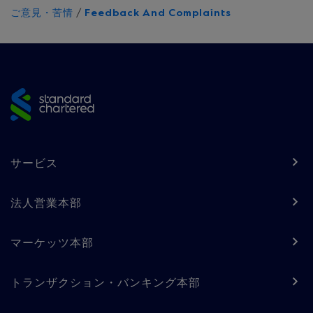
ご意見・苦情
/
Feedback And Complaints
Site
footer
Footer
サービス
navigation
-
法人営業本部
Column
マーケッツ本部
1
トランザクション・バンキング本部