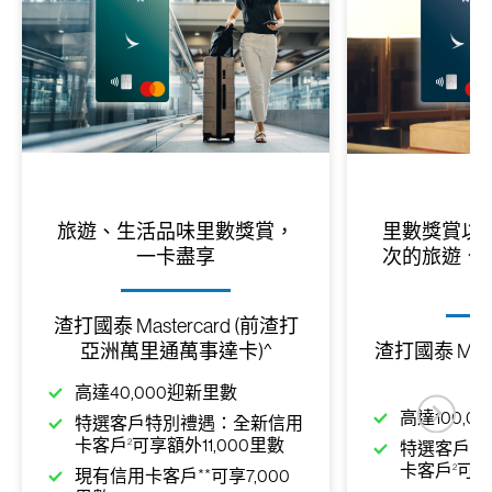
旅遊、生活品味里數獎賞，
里數獎賞以
一卡盡享
次的旅遊、
渣打國泰 Mastercard (前渣打
亞洲萬里通萬事達卡)^
渣打國泰 Mast
高達40,000迎新里數
高達100,0
特選客戶特別禮遇：全新信用
2
卡客戶
可享額外11,000里數
特選客戶特
2
卡客戶
可享
現有信用卡客戶**可享7,000