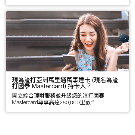
現為渣打亞洲萬里通萬事達卡 (現名為渣
打國泰 Mastercard) 持卡人？
開立綜合理財服務並升級您的渣打國泰
Mastercard尊享高達280,000里數
7,8