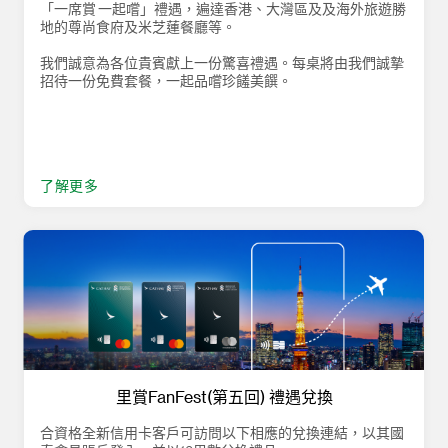
「一席賞 一起嚐」禮遇，遍達香港、大灣區及及海外旅遊勝
地的尊尚食府及米芝蓮餐廳等。
我們誠意為各位貴賓獻上一份驚喜禮遇。每桌將由我們誠摯
招待一份免費套餐，一起品嚐珍饈美饌。
了解更多
里賞FanFest(第五回) 禮遇兌換
合資格全新信用卡客戶可訪問以下相應的兌換連結，以其國