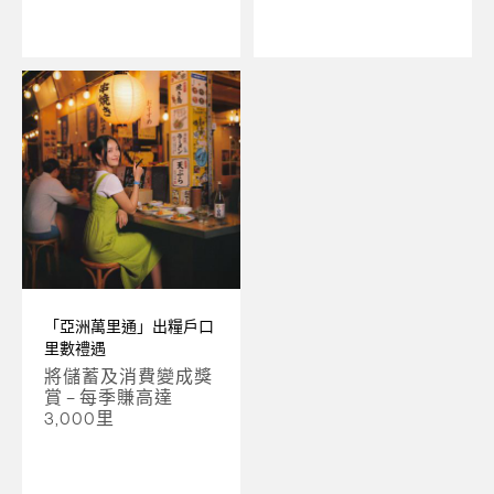
「亞洲萬里通」出糧戶口
里數禮遇
將儲蓄及消費變成獎
賞 – 每季賺高達
3,000里