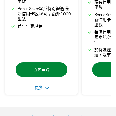
里數
現有信用卡客
里數
Bonus Saver客戶特別禮遇: 全
2
新信用卡客戶
可享額外2,000
Bonus Sa
里數
新信用卡客
里數
首年年費豁免
每個信用卡
國泰航空商
b
於特選經濟
續，及享用
立即申請
立
更多
更