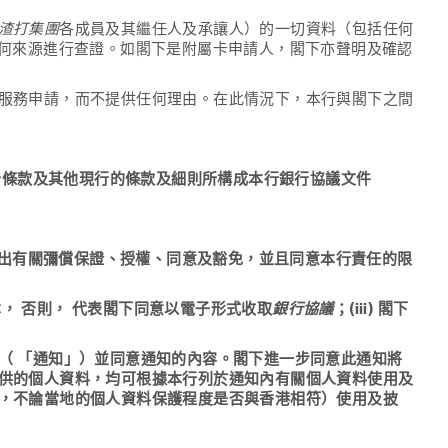
渣打集團
各成員及其繼任人及承讓人）的一切資料（包括任何
何來源進行查證。如閣下是附屬卡申請人，閣下亦聲明及確認
服務申請，而不提供任何理由。在此情況下，本行與閣下之間
用卡條款及其他現行的條款及細則所構成本行銀行協議文件
出有關彌償保證、授權、同意及豁免，並且同意本行責任的限
， 否則， 代表閣下同意以電子形式收取
銀行協議
；(iii) 閣下
（ 「通知」）並同意通知的內容。閣下進一步同意此通知將
供的個人資料，均可根據本行列於通知內有關個人資料使用及
，不論當地的個人資料保護程度是否與香港相符）使用及披