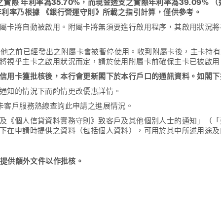
之實際 年利率為35.70%，而現金透支之實際年利率為39.09
年利率乃根據 《銀行營運守則》所載之指引計算，僅供參考。
屬卡將自動被啟用。附屬卡將無須要進行啟用程序，其啟用狀況將
其他之前已經發出之附屬卡會被暫停使用。收到附屬卡後，主卡持有人須要致
將視乎主卡之啟用狀況而定，請於使用附屬卡前確保主卡已被啟用
信用卡獲批核後，本行會更新閣下於本行戶口的通訊資料。如閣下
通知的情況下而酌情更改優惠詳情。
信用卡客戶服務熱線查詢此申請之進展情況。
《個人信貸資料實務守則》致客戶及其他個別人士的通知」（「通知」）
下在申請時提供之資料（包括個人資料），可用於其中所述用途及
提供額外文件以作批核。