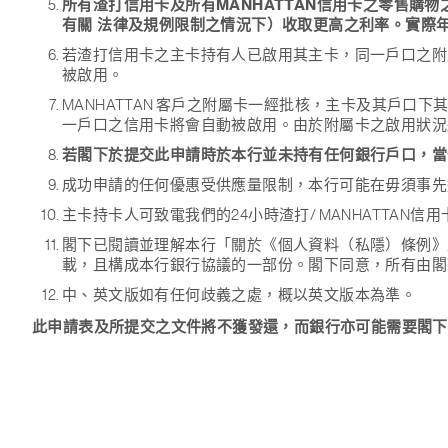
所有渣打信用卡及所有MANHATTAN信用卡之零售購物
有關 法律及規例限制之情況下）收取更高之利率。實際
若渣打信用卡之主卡持有人已啟用其主卡，同一戶口之附
被啟用。
MANHATTAN 客戶之附屬卡一經批核，主卡及其戶口下
一戶口之信用卡將會自動被啟用。由於附屬卡之啟用狀況
若閣下於提交此申請時於本行並未持有任何銀行戶口，當
成功申請的任何優惠受供應量限制，本行可能在毋須事先
主卡持卡人可致電我們的24小時渣打/ MANHATTAN
閣下已閱讀並理解本行「關於《個人資料（私隱）條例》及
載，且構成本行銀行協議的一部份。閣下同意，所有由閣
中、英文版如有任何歧義之處，概以英文版本為準。
此申請表及所提交之文件將不獲發還，而銀行亦可能需要閣下