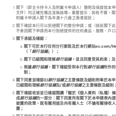
閣下（即主卡持卡人及附屬卡申請人）聲明及保證就本申
文件）均正確完備且並無誤導
— 重要提示
：如有不實，閣
附屬卡申請人閣下為年滿十六歲之香港居民；
閣下確認本行可以拒絕閣下的整份申請；或（倘若閣下此
不會因閣下申請而本行拒絕提供的任何產品、服務、戶口
閣下承認及確認：
閣下可於本行任何分行索取及於本行網站sc.com
（「
銀行協議
」）；
閣下已細閱和理解
銀行協議
，並且同意受其約束；及
根據
銀行協議
，閣下確認受到本行對
銀行協議
所作的
制；
閣下同意並確認(i)
銀行協議
之主要條款及細則附奉於本申請
已細閱和理解
銀行協議
及/或
銀行協議
之主要條款及細則；
閣下確認收妥並已確認閱讀「關於《個人資料（私隱）條
成
銀行協議
的一部分：閣下同意所有閣下於本申請表內提
披露的政策，就有關用途及向有關人士（不論有關接收人
露；