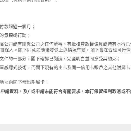
法律（包括任何外匯管制）；
付款超過一個月；
的意願或行動；
屬公司或有聯繫公司之任何董事、有批核貸款權僱員或持有本行已發
的擔保人。閣下同意如隨後發覺上述情況有變，閣下會在合理可⾏
文件的一部分，閣下確認已閱讀、完全明白並同意受其約束；
置感應式技術，而閣下現有的主卡及同一信用卡賬戶之其他附屬卡
地址向閣下發出附屬卡；
或申請資料，及/ 或申請未能符合有關要求，本行保留權利取消或