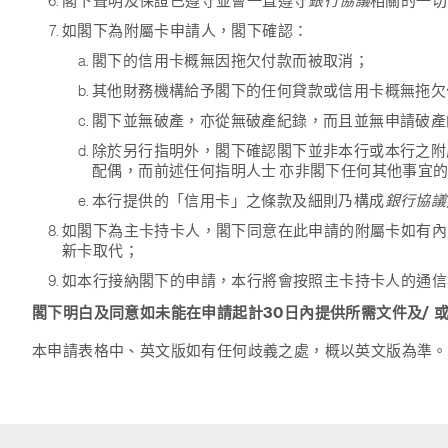
閣下聲明及保證已遵守並會一直遵守
銀行協議
相關的一切
如閣下為附屬卡申請人，閣下確認：
閣下的信用卡概無因拖欠付款而被取消；
其他財務機構給予閣下的任何貸款或信用卡概無拖欠
閣下並無破產，亦從無破產紀錄，而且並無申請破產
除於另行指明外，閣下確認閣下並非本行或本行之附
配偶，而前述任何指明人士 亦非閣下任何其他事宜
本行提供的「信用卡」之條款及細則乃構成
銀行協議
如閣下為主卡持卡人，閣下同意在此申請的附屬卡如有內
新卡取代；
如本行接納閣下的申請，本行將會按照主卡持卡人的通信
閣下明白及同意如未能在申請起計30日內提供所需文件及/ 
本申請表格中、英文版如有任何歧義之處，概以英文版為準。