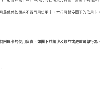
口，則會以閣下戶口中所持的任何貸方資金，對閣下其他戶口
月最低付款額前不得再用信用卡，本行可暫停閣下的信用卡。
何附屬卡的使用負責。如閣下並無涉及欺詐或嚴重疏忽行為，
。