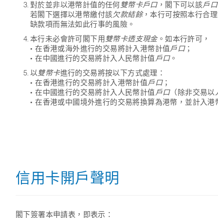
對於並非以港幣計值的任何
雙幣卡戶口
，閣下可以該
戶口
若閣下選擇以港幣繳付該
欠款結餘
，本行可按照本行合理
缺款項而無法如此行事的風險。
本行未必會許可閣下用
雙幣卡透支現金
。如本行許可，
• 在香港或海外進行的交易將計入港幣計值
戶口
；
• 在中國進行的交易將計入人民幣計值
戶口
。
以
雙幣卡
進行的交易將按以下方式處理：
• 在香港進行的交易將計入港幣計值
戶口
；
• 在中國進行的交易將計入人民幣計值
戶口
（除非交易以
• 在香港或中國境外進行的交易將換算為港幣，並計入港
信用卡開戶聲明
閣下簽署本申請表，即表示：