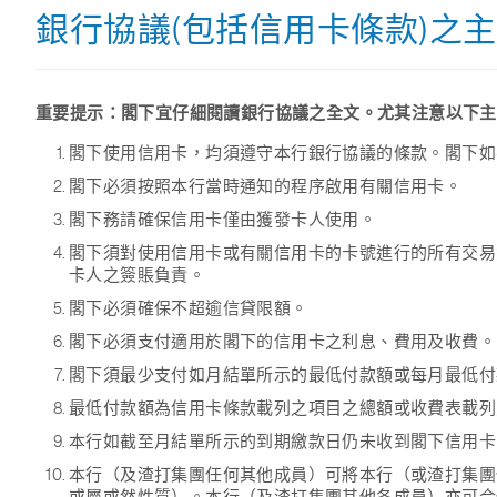
銀行協議(包括信用卡條款)之
重要提示：閣下宜仔細閱讀銀行協議之全文。尤其注意以下主
閣下使用信用卡，均須遵守本行銀行協議的條款。閣下如
閣下必須按照本行當時通知的程序啟用有關信用卡。
閣下務請確保信用卡僅由獲發卡人使用。
閣下須對使用信用卡或有關信用卡的卡號進行的所有交易
卡人之簽賬負責。
閣下必須確保不超逾信貸限額。
閣下必須支付適用於閣下的信用卡之利息、費用及收費。
閣下須最少支付如月結單所示的最低付款額或每月最低付
最低付款額為信用卡條款載列之項目之總額或收費表載列
本行如截至月結單所示的到期繳款日仍未收到閣下信用卡
本行（及渣打集團任何其他成員）可將本行（或渣打集團