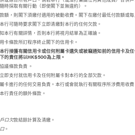
併或綜合所有戶口。倘若本行（或渣打集團任何其他成員）合併戶
隨時採取有關行動（即使閣下並無違約）。
款額，則閣下須繳付適用的被動收費。閣下在繳付最低付款額或每
本行可隨時要求閣下立即清繳對本行的任何欠款。
知本行有關詳情，否則本行將視月結單為正確論。
用卡條款所訂程序終止閣下的信用卡。
本行接獲有關信用卡或任何附屬卡遺失或被竊通知前的信用卡及任
的責任將以HK$500為上限。
協議條款負責 。
立即支付就信用卡及任何附屬卡對本行的全部欠款。
屬卡進行的任何交易負責。本行或會就執行有關程序所涉費用收費
本行責任的額外條款。
戶口欠
款結餘計算及清繳。
口
。