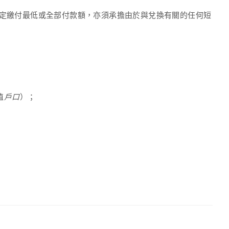
定繳付最低或全部付款額，亦須承擔由於與兌換有關的任何短
值
戶口
）；