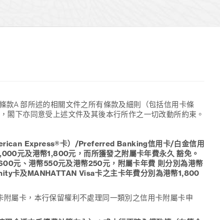
條款A 部所述的相關文件之所有條款及細則（包括信用卡條
載），閣下亦同意受上述文件及其後本行所作之一切改動所約束。
can Express®卡）/Preferred Banking信用卡/白金信用
,000元及港幣1,800元，而所獲發之附屬卡年費永久 豁免。
 港幣600元、港幣550元及港幣250元，附屬卡年費 則分別為港幣
nfinity卡及MANHATTAN Visa卡之主卡年費分別為港幣1,800
信用卡附屬卡，本行保留權利不處理同一類別之信用卡附屬卡申