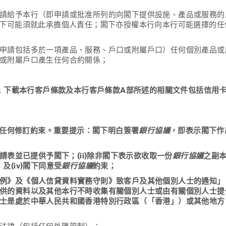
請給予本行（即申請或批准所列的向閣下提供設施、產品或服務的
下可能須就此承擔個人責任；閣下亦授權本行向本行可能選擇的任
申請包括多於一項產品、服務、戶口或附屬戶口）任何個別產品或
或附屬戶口產生任何合約關係；
/hk 下載本行客戶條款及本行客戶條款A部所述的相關文件包括信
任何修訂約束。重要提示：閣下明白簽署
銀行協議
，即表示閣下作
表並已提供予閣下；(ii)除非閣下表示欲收取一份
銀行協議
之副本
及(iv)閣下同意受
銀行協議
約束；
例》及《個人信貸資料實務守則》致客戶及其他個別人士的通知」
供的資料以及其他本行不時收集有關個別人士或由有關個別人士提
士是處於中華人民共和國香港特別行政區（「香港」）或其他地方