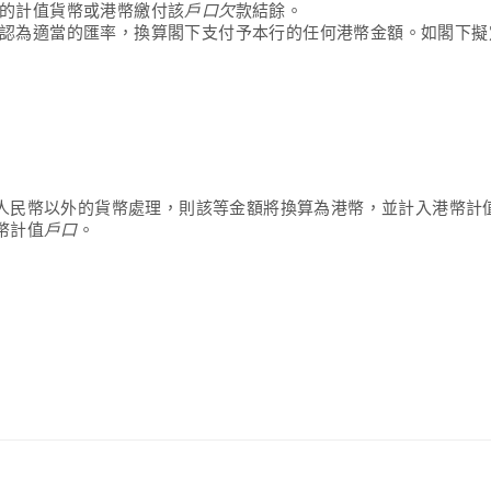
的計值貨幣或港幣繳付該
戶口欠
款結餘。
認為適當的匯率，換算閣下支付予本行的任何港幣金額。如閣下擬
人民幣以外的貨幣處理
，則該等金額將換算為港幣，並計入港幣計
幣計值
戶口
。