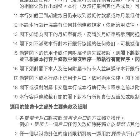
或屬或然性質）。本行（及渣打集團其他各成員）亦可合
的相關欠款作出調整。本行（及渣打集團其他各成員）可
本行如截至到期繳款日仍未收到最低付款額或每月最低付
不論本行銀行協議有任何其他條款規定，依照適用法律，
閣下如認為閣下的月結單有誤，務請於月結單所示期間通
閣下如不滿意本行對本行銀行協議的任何修訂，可根據信
倘若閣下的信用卡或任何附屬卡遺失或被竊，則
閣下將對
並已根據本行客戶條款中保安程序一節執行有關程序，閣下
閣下須對閣下本人及任何附屬卡持卡人並無遵守本行銀行
倘若閣下或本行終止信用卡戶口，依照適用法律，閣下須
閣下或須對附屬卡交還本行或本行執行失卡程序之前以附
本行客戶條款載有關於閣下對本行所負責任及豁免或限制
適用於雙幣卡之額外主要條款及細則
各
雙幣卡戶口
將按照
信用卡戶口
的方式獨立操作。
例如，
雙幣卡
一個
戶口
任何欠款結餘將獨立於
雙幣卡
其他
僅一個以港幣計值的信貸限額將統一適用於
雙幣卡
所有
戶