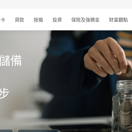
用卡
貸款
按揭
投資
保險及強積金
財富觀點
休儲備
步