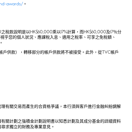
and-awards/
。
說明是以HK$60,000乘以17%計算，而HK$60,000及17％分
如視乎您的個人狀況、應課稅入息、適用之稅率、可享之免稅額、
。
的帳戶供款），轉移部分的帳戶供款將不被接受。此外，從TVC帳戶
處理有關交易而產生的合資格爭議，本行須與客戶進行金融糾紛調解
讀有關計劃之強積金計劃說明書以知悉計劃及其成分基金的詳細資料
請尋求獨立的財務及專業意見。