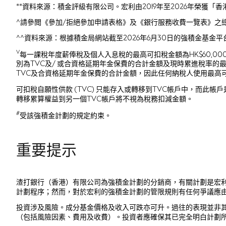
**資料來源：積金評級有限公司。宏利由2019年至2026年榮獲「
^請參閲《參加/拒絕參加申請表格》及《銀行服務收費一覽表》之
^^資料來源：根據積金局網站截至2026年6月30日的強積金基
V
每一課稅年度薪俸稅及個人入息稅的最高可扣稅金額為HK$60,000。此
別為TVC及/ 或合資格延期年金保費的合計金額及現時累進稅率
TVC及合資格延期年金保費的合計金額，因此任何納稅人使用最高可扣稅
可扣稅自願性供款 (TVC) 只能存入或轉移到TVC帳戶中，而
轉移累算權益到另一個TVC帳戶將不視為稅務扣減金額。
#
受該強積金計劃的規定約束。
重要提示
渣打銀行（香港）有限公司為強積金計劃的分銷商，有關計劃是宏
計劃程序；然而，對於宏利的強積金計劃的管限規則有任何爭議應
投資涉及風險。成分基金價格及收入可跌亦可升。過往的表現並非
（包括風險因素、費用及收費）。投資者應確保其已完全明白計劃