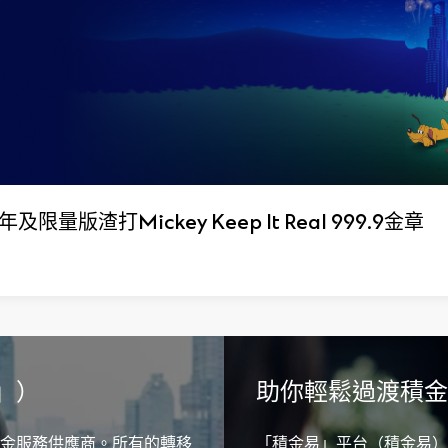
及限量版渣打Mickey Keep It Real 999.9金章
」）
助你輕鬆過渡積金易
金服務供應商。所有的轉移
「積金易」平台（積金易）