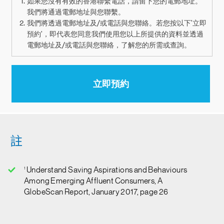
註
1
Understand Saving Aspirations and Behaviours
Among Emerging Affluent Consumers, A
GlobeScan Report, January 2017, page 26