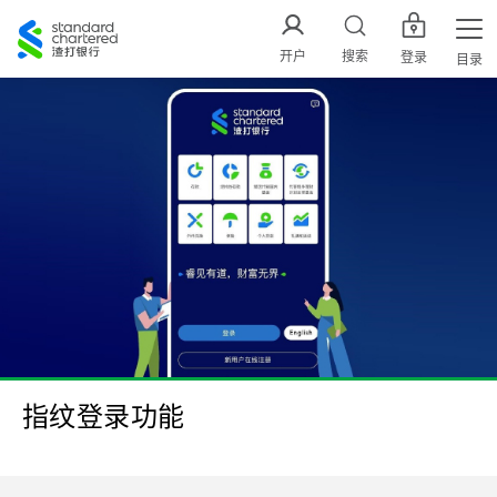
渣
打
开户
搜索
登录
目录
中
国
指纹登录功能