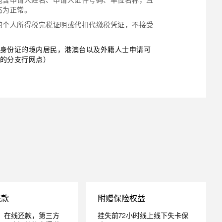
包含申请人姓名、申请人证件号码、单位名称，且
态为正常。
的个人所得税完税证明或代扣代缴税凭证，不接受
。
身份证的境内居民，港澳台以及外籍人士申请可
的分支行网点）
还款
附赠保险权益
，在线还款，第三方
挂失前72小时线上线下失卡保