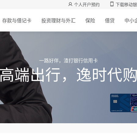
个人开户预约
下载移动银
存款与借记卡
投资理财与外汇
保险
借贷
中小
一路好伴，渣打银行信用卡
高端出行，逸时代