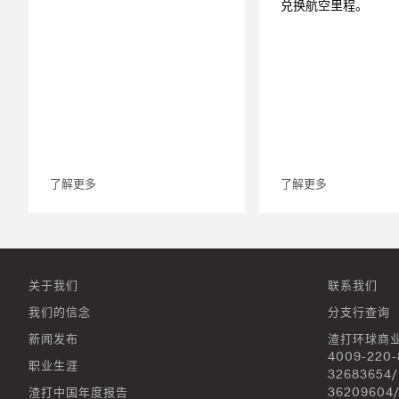
兑换航空里程。
了解更多
了解更多
关于我们
联系我们
我们的信念
分支行查询
新闻发布
渣打环球商
4009-220-
职业生涯
32683654/
渣打中国年度报告
36209604/