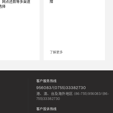
，网点还款等多渠道
障
选择
了解更多
客户服务热线
956083/(0755)33382730
港、澳、台及海外地区: (86-755) 956083/(86-
755)33382730
客户投诉热线