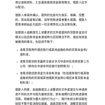
用记录和资料、汇总报告借款资金使用情况，借款人应予
以配合。
借款人承诺并确认，提供的信息均为真实、准确、完整
的，若出现虚假记载、误导性陈述或者重大遗漏，借款人
愿意承担由此引起的一切法律责任以及法律后果。
如借款人逾期提交上述要求的文件或提供的贷款资金支付
情况以及还款资金来源说明与实际情况不符，或出现资金
被挪用的情况，包括但不限于：
该笔贷款用作偿还我行或其他金融机构的贷款本金和/
或利息；
该笔贷款流转至最终交易对手方中途存在流转至第三方
公司（即存在中途非同名银行划转情况）；
该笔贷款还款资金为非自有资金（包括使用我行或其他
金融机构的贷款或其他借款资金用以偿还本笔贷款本金
和利息）；
借款人同意，如逾期提交上述要求的文件或提交与申请用
途不符的文件均视为挪用贷款，即未按照约定的用途使用
贷款，将被视为重大违约行为之一，我行有权立即采取包
括但不限于取消授信额度、调高贷款利率、调整贷款风险