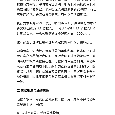
款银行为我行。中国境内注册满一年的非外商投资或非外
商独资的小微企业，个人担保人满21周岁到70周岁，有日
常生产经营周转流动资金需求，均可以申请该贷款。
我行为本业务70%出资方（即贷款人），微众银行为本业
务30%出资方（即贷款人），分别与客户（即借款人）签
订贷款合同。每笔总授信额度不超过人民币300万元。
此产品基于企业信用和企业法定代表人担保，循环授信。
为确保客户知情权，每笔贷款的年化利率、还本付息安排
会在客户签署借款合同时，在对应页面进行清楚展示，逾
期清收等相关条款会在客户借款合同中清楚列明。若借款
人没有发生合同项下的违约行为或违反合同其他约定，除
贷款利息外，我行及第三方合作机构不再向客户收取任何
额外费用，因此年化综合资金成本和实际贷款年利率保持
一致。
二
贷款用途与违约责任
借款人承诺，对我行全部放款专款专用，并且不得将借款
资金用于以下用途：
1）房地产开发、或经营或投机；