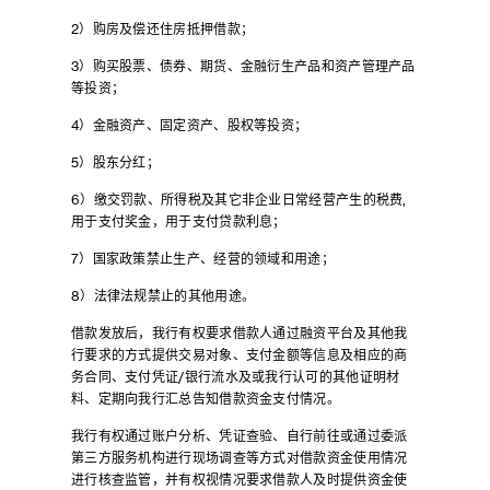
2）购房及偿还住房抵押借款；
3）购买股票、债券、期货、金融衍生产品和资产管理产品
等投资；
4）金融资产、固定资产、股权等投资；
5）股东分红；
6）缴交罚款、所得税及其它非企业日常经营产生的税费,
用于支付奖金，用于支付贷款利息；
7）国家政策禁止生产、经营的领域和用途；
8）法律法规禁止的其他用途。
借款发放后，我行有权要求借款人通过融资平台及其他我
行要求的方式提供交易对象、支付金额等信息及相应的商
务合同、支付凭证/银行流水及或我行认可的其他证明材
料、定期向我行汇总告知借款资金支付情况。
我行有权通过账户分析、凭证查验、自行前往或通过委派
第三方服务机构进行现场调查等方式对借款资金使用情况
进行核查监管，并有权视情况要求借款人及时提供资金使