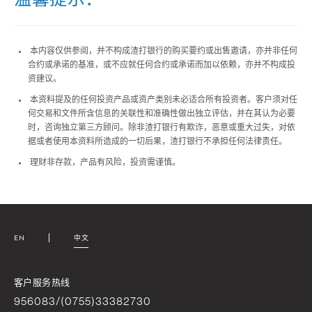
本内容仅供参阅，并不构成渣打银行的购买要约或出售邀请，亦并非任何
合约或承诺的基准，或不应就任何合约或承诺而加以依赖，亦并不构成投
资建议。
本资料提及的任何投资产品或资产类别未必适合所有投资者。客户须对任
何交易和文件所含信息的关联性和准确性做出独立评估，并在其认为必要
时，咨询独立第三方顾问。除非渣打银行有欺诈，恶意或重大过失，对依
据或者使用本资料所造成的一切后果，渣打银行不承担任何法律责任。
理财非存款，产品有风险，投资需谨慎。
EN
中文
客户服务热线
956083/(0755)33382730