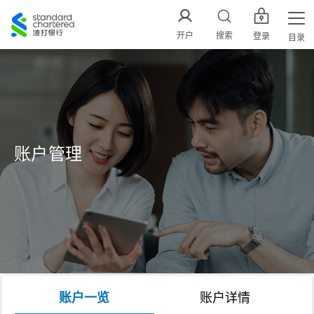
渣
打
开户
搜索
登录
目录
中
国
账户管理
账户一览
账户详情