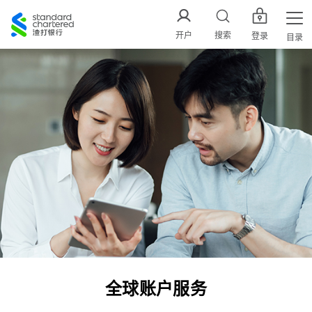
渣
打
开户
搜索
登录
目录
中
国
全球账户服务