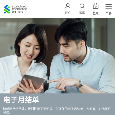
渣
打
开户
搜索
登录
目录
中
国
电子月结单
除纸制月结单外，我们推出了更便捷、更环保的电子月结单，方便客户查阅账户
详情。