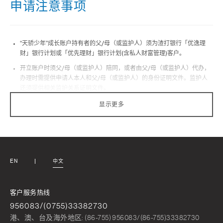
申请注意事项
“天骄少年”成长账户持有者的父/母（或监护人）须为渣打银行「优逸理
财」银行计划或「优先理财」银行计划(含私人财富管理)客户。
开立账户时须父/母（或监护人）陪同，或者由父/母（或监护人）代办，
办理时需提供申请人本人和父/母（或监护人）的身份证明文件。监护人
还须提供相关监护关系证明文件。
申请人年龄应在18周岁以下。
显示更多
EN
中文
客户服务热线
956083/(0755)33382730
港、澳、台及海外地区: (86-755) 956083/(86-755)33382730