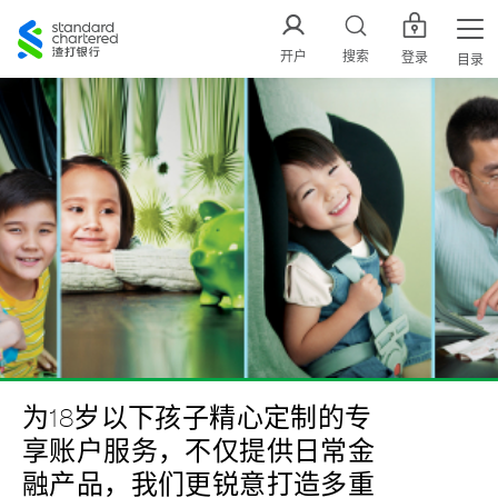
渣
打
开户
搜索
登录
目录
中
国
为18岁以下孩子精心定制的专
享账户服务，不仅提供日常金
融产品，我们更锐意打造多重