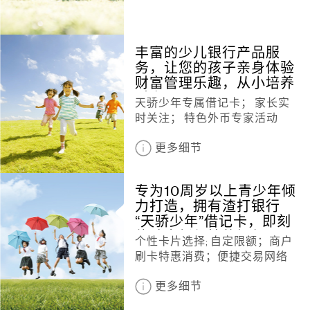
丰富的少儿银行产品服
务，让您的孩子亲身体验
财富管理乐趣，从小培养
财商
天骄少年专属借记卡； 家长实
时关注； 特色外币专家活动
更多细节
专为10周岁以上青少年倾
力打造，拥有渣打银行
“天骄少年”借记卡，即刻
体验全新便捷的银行服
个性卡片选择; 自定限额；商户
务！
刷卡特惠消费；便捷交易网络
更多细节