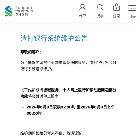
渣
打
开户
搜索
登录
目录
中
国
渣打银行系统维护公告
尊敬的客户
：
为了能够向您提供更加丰富便捷的服务，渣打银行将会对
银行系统进行维护。
以下维护期间
远程服务、个人网上银行和移动版网银部分
功能
将会暂时停止服务
2026
年
8
月
9
日凌晨
02:00
时 至
2026
年
8
月
9
日上午
08:00
时
维护期间如给您带来不便，敬请谅解。